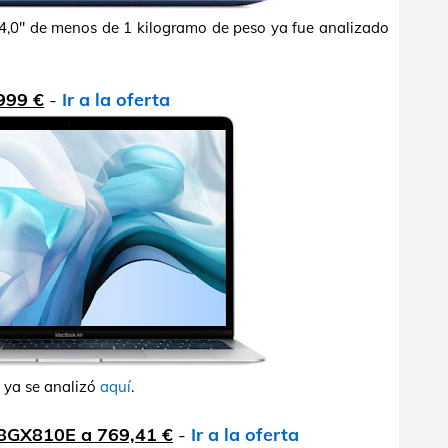
14,0" de menos de 1 kilogramo de peso ya fue analizado
999 €
-
Ir a la oferta
" ya se analizó
aquí
.
58GX810E a 769,41 €
-
Ir a la oferta