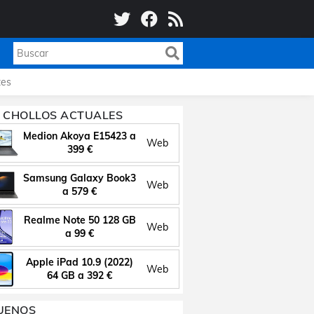
es
 CHOLLOS ACTUALES
Medion Akoya E15423 a
Web
399 €
Samsung Galaxy Book3
Web
a 579 €
Realme Note 50 128 GB
Web
a 99 €
Apple iPad 10.9 (2022)
Web
64 GB a 392 €
UENOS