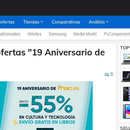
 ofertas
Tiendas
Comparativas
Análisis
dicionados
Móviles
Samsung
Media Markt
PcComponent
TOP
ofertas "19 Aniversario de
0
SÍG