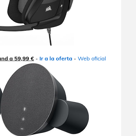
und a 59,99 €
-
Ir a la oferta
-
Web oficial