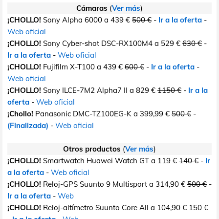
Cámaras
(
Ver más
)
¡CHOLLO!
Sony Alpha 6000 a 439 €
500 €
-
Ir a la oferta
-
Web oficial
¡CHOLLO!
Sony Cyber-shot DSC-RX100M4 a 529 €
630 €
-
Ir a la oferta
-
Web oficial
¡CHOLLO!
Fujifilm X-T100 a 439 €
600 €
-
Ir a la oferta
-
Web oficial
¡CHOLLO!
Sony ILCE-7M2 Alpha7 II a 829 €
1150 €
-
Ir a la
oferta
-
Web oficial
¡Chollo!
Panasonic DMC-TZ100EG-K a 399,99 €
500 €
-
(Finalizada)
-
Web oficial
Otros productos
(
Ver más
)
¡CHOLLO!
Smartwatch Huawei Watch GT a 119 €
140 €
-
Ir
a la oferta
-
Web oficial
¡CHOLLO!
Reloj-GPS Suunto 9 Multisport a 314,90 €
500 €
-
Ir a la oferta
-
Web
¡CHOLLO!
Reloj-altímetro Suunto Core All a 104,90 €
150 €