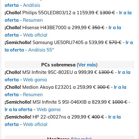
oferta
-
Análisis
¡Chollo!
Philips 55OLED803/12 a 1159,99 €
1300 €
-
Ir a la
oferta
-
Resumen
¡Chollo!
Hisense H43BE7000 a 299,99 €
350 €
-
Ir a la
oferta
-
Web oficial
¡Semichollo!
Samsung UE50RU7405 a 539,99 €
570 €
-
Ir a
la oferta
-
Análisis 55"
PCs sobremesa
(
Ver más
)
¡Chollo!
MSI Infinite 9SC-802EU a 999,99 €
1300 €
-
Ir a la
oferta
-
Web gama
¡Chollo!
Medion Akoya E23201 a 259,99 €
300 €
-
Ir a la
oferta
-
Resumen
¡Semichollo!
MSI Infinite S 9SI-046XIB a 829,99 €
1000 €
-
Ir a la oferta
-
Web gama
¡Semichollo!
HP 22-c0027ns a 299,99 €
400 €
-
Ir a la
oferta
-
Web oficial