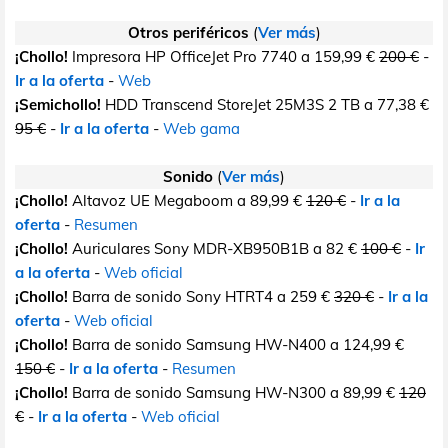
Otros periféricos
(
Ver más
)
¡Chollo!
Impresora HP OfficeJet Pro 7740 a 159,99 €
200 €
-
Ir a la oferta
-
Web
¡Semichollo!
HDD Transcend StoreJet 25M3S 2 TB a 77,38 €
95 €
-
Ir a la oferta
-
Web gama
Sonido
(
Ver más
)
¡Chollo!
Altavoz UE Megaboom a 89,99 €
120 €
-
Ir a la
oferta
-
Resumen
¡Chollo!
Auriculares Sony MDR-XB950B1B a 82 €
100 €
-
Ir
a la oferta
-
Web oficial
¡Chollo!
Barra de sonido Sony HTRT4 a 259 €
320 €
-
Ir a la
oferta
-
Web oficial
¡Chollo!
Barra de sonido Samsung HW-N400 a 124,99 €
150 €
-
Ir a la oferta
-
Resumen
¡Chollo!
Barra de sonido Samsung HW-N300 a 89,99 €
120
€
-
Ir a la oferta
-
Web oficial