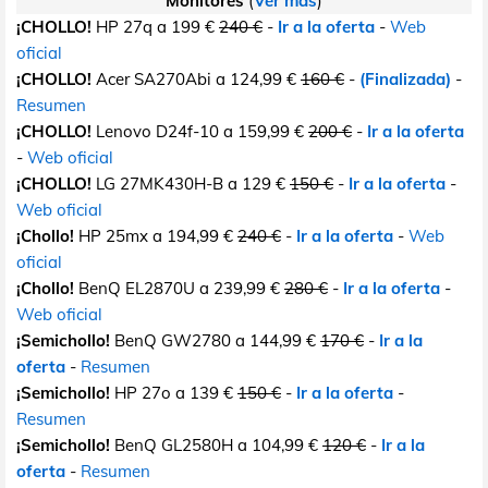
Monitores
(
Ver más
)
¡CHOLLO!
HP 27q a 199 €
240 €
-
Ir a la oferta
-
Web
oficial
¡CHOLLO!
Acer SA270Abi a 124,99 €
160 €
-
(Finalizada)
-
Resumen
¡CHOLLO!
Lenovo D24f-10 a 159,99 €
200 €
-
Ir a la oferta
-
Web oficial
¡CHOLLO!
LG 27MK430H-B a 129 €
150 €
-
Ir a la oferta
-
Web oficial
¡Chollo!
HP 25mx a 194,99 €
240 €
-
Ir a la oferta
-
Web
oficial
¡Chollo!
BenQ EL2870U a 239,99 €
280 €
-
Ir a la oferta
-
Web oficial
¡Semichollo!
BenQ GW2780 a 144,99 €
170 €
-
Ir a la
oferta
-
Resumen
¡Semichollo!
HP 27o a 139 €
150 €
-
Ir a la oferta
-
Resumen
¡Semichollo!
BenQ GL2580H a 104,99 €
120 €
-
Ir a la
oferta
-
Resumen