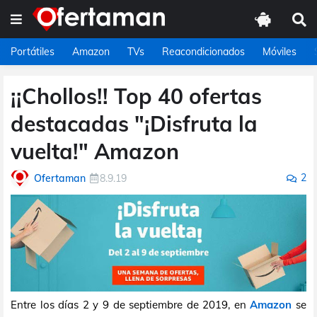
Portátiles
Amazon
TVs
Reacondicionados
Móviles
¡¡Chollos!! Top 40 ofertas
destacadas "¡Disfruta la
vuelta!" Amazon
2
Ofertaman
8.9.19
Entre los días 2 y 9 de septiembre de 2019, en
Amazon
se