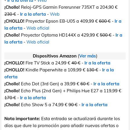
-
Ir a la oferta
-
Web
¡Chollo!
Reloj-GPS Garmin Forerunner 735XT a 204,90 €
230 €
-
Ir a la oferta
-
Web
¡CHOLLO!
Proyector Epson EB-U05 a 409,99 €
600 €
-
Ir a
la oferta
-
Web oficial
¡Chollo!
Proyector Optoma HD144X a 429,99 €
500 €
-
Ir a
la oferta
-
Web oficial
Dispositivos Amazon
(
Ver más
)
¡CHOLLO!
Fire TV Stick a 24,99 €
40 €
-
Ir a la oferta
¡CHOLLO!
Kindle Paperwhite a 109,99 €
130 €
-
Ir a la
oferta
¡Chollo!
Echo Dot (3rd Gen) a 39,99 €
60 €
-
Ir a la oferta
¡Chollo!
Echo Plus (2nd Gen) + Philips Hue E27 a 119,99 €
170 €
-
Ir a la oferta
¡Chollo!
Echo Show 5 a 74,99 €
90 €
-
Ir a la oferta
Nota importante:
Esta entrada se actualizará durante los
días que dure la promoción para añadir nuevas ofertas o