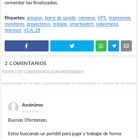
comentar las finalizadas.
Etiquetas:
amazon
barra de sonido
cámaras
GPS
impresoras
monitores
proyectores
rebajas
smartwatch
sobremesa
televisor
VCA_19
2 COMENTARIOS
TODOS LOS COMENTARIOS SON MODERADOS
(Aparecerán en la web y posteriormente se contestarán en menos de 24 horas)
Anónimo
3/9/19 08:07
Buenas Ofertaman,
Estoy buscando un portátil para jugar y trabajar de forma