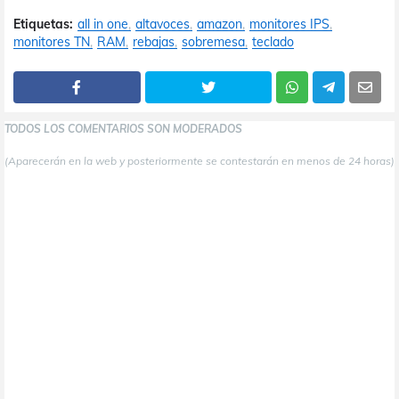
Etiquetas:
all in one
altavoces
amazon
monitores IPS
monitores TN
RAM
rebajas
sobremesa
teclado
TODOS LOS COMENTARIOS SON MODERADOS
(Aparecerán en la web y posteriormente se contestarán en menos de 24 horas)