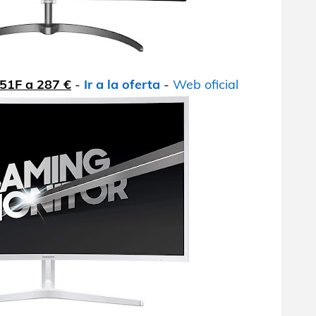
51F a 287 €
-
Ir a la oferta
-
Web oficial