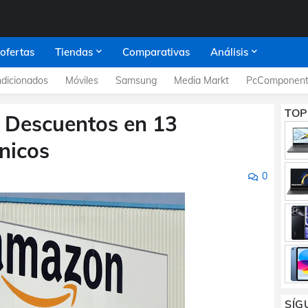
 ofertas
Tiendas
Comparativas
Análisis
dicionados
Móviles
Samsung
Media Markt
PcComponent
TOP
 Descuentos en 13
nicos
0
SÍG