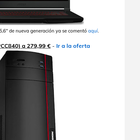
15,6" de nueva generación ya se comentó
aquí
.
PCC840) a 279,99 €
-
Ir a la oferta