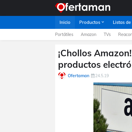
Inicio
Productos
Listas de
Portátiles
Amazon
TVs
Reacon
¡Chollos Amazon!
productos electró
Ofertaman
24.5.19