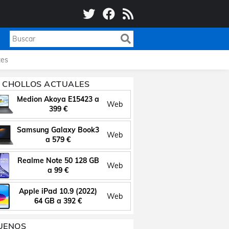
es
 CHOLLOS ACTUALES
Medion Akoya E15423 a
Web
399 €
Samsung Galaxy Book3
Web
a 579 €
Realme Note 50 128 GB
Web
a 99 €
Apple iPad 10.9 (2022)
Web
64 GB a 392 €
UENOS