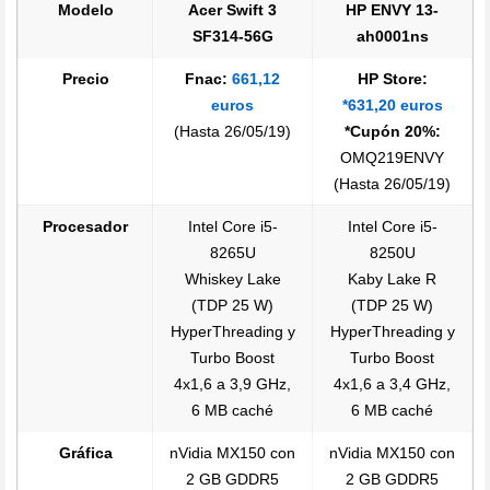
Modelo
Acer Swift 3
HP ENVY 13-
SF314-56G
ah0001ns
Precio
Fnac:
661,12
HP Store:
euros
*631,20 euros
(Hasta 26/05/19)
*Cupón 20%:
OMQ219ENVY
(Hasta 26/05/19)
Procesador
Intel Core i5-
Intel Core i5-
8265U
8250U
Whiskey Lake
Kaby Lake R
(TDP 25 W)
(TDP 25 W)
HyperThreading y
HyperThreading y
Turbo Boost
Turbo Boost
4x1,6 a 3,9 GHz,
4x1,6 a 3,4 GHz,
6 MB caché
6 MB caché
Gráfica
nVidia MX150 con
nVidia MX150 con
2 GB GDDR5
2 GB GDDR5