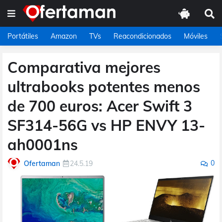
Portátiles
Amazon
TVs
Reacondicionados
Móviles
Comparativa mejores
ultrabooks potentes menos
de 700 euros: Acer Swift 3
SF314-56G vs HP ENVY 13-
ah0001ns
0
Ofertaman
24.5.19