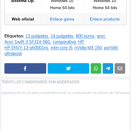
Sistema Op.
Windows 10
Windows 10
Home 64 bits
Home 64 bits
Web oficial
Enlace gama
Enlace producto
Etiquetas:
13 pulgadas
14 pulgadas
600 euros
acer
Acer Swift 3 SF314-56G
comparativa
HP
HP ENVY 13-ah0001ns
intel core i5
nVidia MX 150
portátil
ultrabook
TODOS LOS COMENTARIOS SON MODERADOS
(Aparecerán en la web y posteriormente se contestarán en menos de 24 horas)