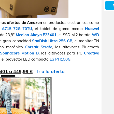
nas ofertas de Amazon
en productos electrónicos como
7 A715-72G-70TU
, el tablet de gama media
Huawei
e de 23,8"
Medion Akoya E23401
, el SSD M.2 barato
WD
 de gran capacidad
SanDisk Ultra 256 GB
, el monitor TN
lado mecánico
Corsair Strafe
, los altavoces Bluetooth
 Soundcore Motion B
, los altavoces para PC
Creative
 el proyector LED compacto
LG PH150G
.
401 a 449,99 €
-
Ir a la oferta