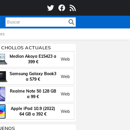
es
 CHOLLOS ACTUALES
Medion Akoya E15423 a
Web
399 €
Samsung Galaxy Book3
Web
a 579 €
Realme Note 50 128 GB
Web
a 99 €
Apple iPad 10.9 (2022)
Web
64 GB a 392 €
UENOS