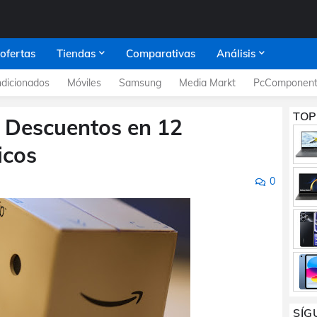
 ofertas
Tiendas
Comparativas
Análisis
dicionados
Móviles
Samsung
Media Markt
PcComponent
TOP
 Descuentos en 12
icos
0
SÍG