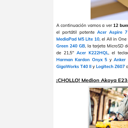
A continuación vamos a ver
12 bue
el portátil potente
Acer Aspire 
MediaPad M5 Lite 10
, el All in On
Green 240 GB
, la tarjeta MicroSD
de 21,5"
Acer K222HQL
, el tec
Harman Kardon Onyx 5
y
Anker
GigaWorks T40 II
y
Logitech Z607
o
¡CHOLLO! Medion Akoya E23