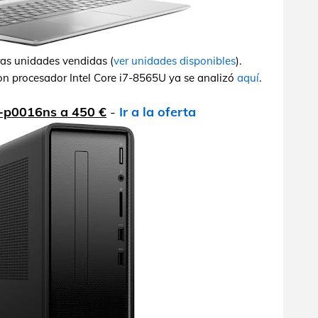
ras unidades vendidas (
ver unidades disponibles
).
on procesador Intel Core i7-8565U ya se analizó
aquí
.
0-p0016ns a 450 €
-
Ir a la oferta