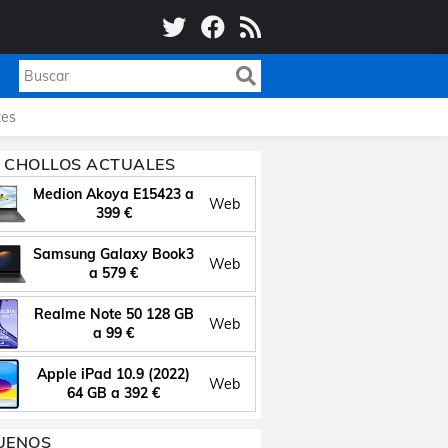
es
 CHOLLOS ACTUALES
Medion Akoya E15423 a
Web
399 €
Samsung Galaxy Book3
Web
a 579 €
Realme Note 50 128 GB
Web
a 99 €
Apple iPad 10.9 (2022)
Web
64 GB a 392 €
UENOS