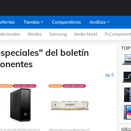
 ofertas
Tiendas
Comparativas
Análisis
dicionados
Móviles
Samsung
Media Markt
PcComponent
TOP
speciales" del boletín
onentes
0
SÍG