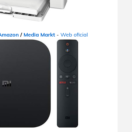
Amazon
/
Media Markt
-
Web oficial