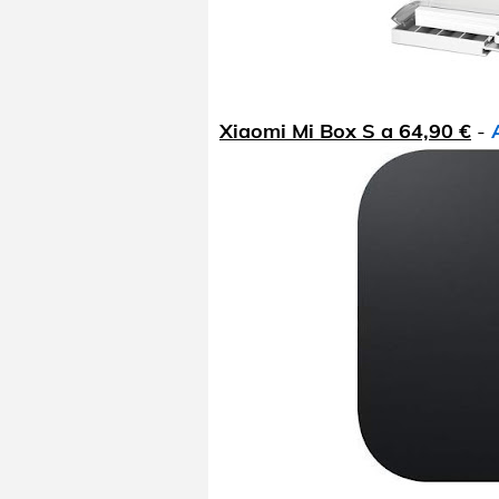
Xiaomi Mi Box S a 64,90 €
-