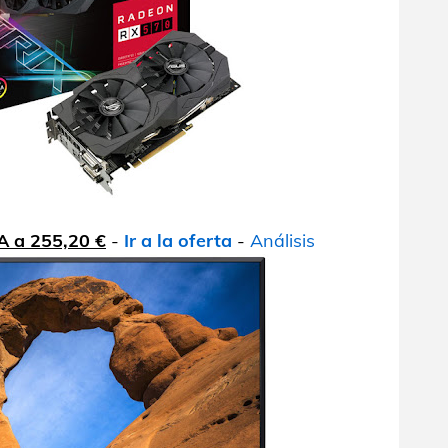
A a 255,20 €
-
Ir a la oferta
-
Análisis