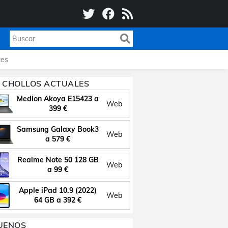
es
 CHOLLOS ACTUALES
Medion Akoya E15423 a
Web
399 €
Samsung Galaxy Book3
Web
a 579 €
Realme Note 50 128 GB
Web
a 99 €
Apple iPad 10.9 (2022)
Web
64 GB a 392 €
UENOS