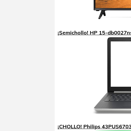
¡Semichollo! HP 15-db0027n
¡CHOLLO! Philips 43PUS6703