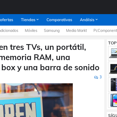
 ofertas
Tiendas
Comparativas
Análisis
dicionados
Móviles
Samsung
Media Markt
PcComponent
TOP
en tres TVs, un portátil,
a memoria RAM, una
 box y una barra de sonido
3
SÍG