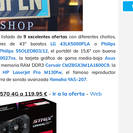
 listado de
9 excelentes ofertas
con diferentes chollos,
sores de 43" baratos
LG 43LK5000PLA
o
Philips
Philips 55OLED803/12
, el portátil de 15,6" con buena
0027ns
, la tarjeta gráfica de gama media-baja
Asus
de memoria RAM DDR3
Corsair CMZ8GX3M1A1600C9
, la
/N
HP LaserJet Pro M130fw
, el famoso reproductor
rra de sonido avanzada
Yamaha YAS-207
.
570 4G a 119,95 €
-
Ir a la oferta
-
Web