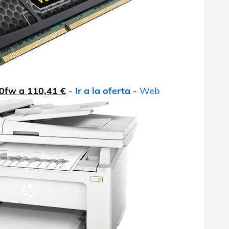
30fw a 110,41 €
-
Ir a la oferta
-
Web