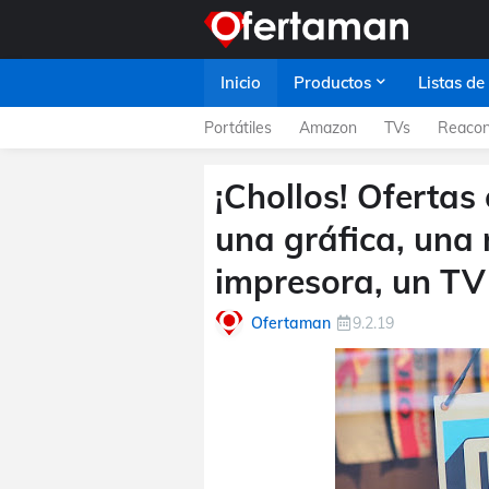
Inicio
Productos
Listas de
Portátiles
Amazon
TVs
Reacon
¡Chollos! Ofertas 
una gráfica, un
impresora, un TV
Ofertaman
9.2.19