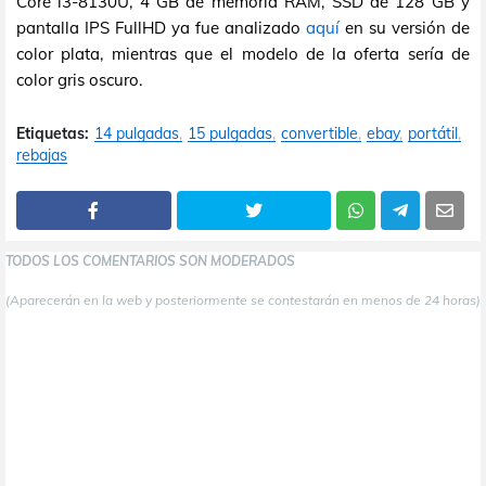
Core i3-8130U, 4 GB de memoria RAM, SSD de 128 GB y
pantalla IPS FullHD ya fue analizado
aquí
en su versión de
color plata, mientras que el modelo de la oferta sería de
color gris oscuro.
Etiquetas:
14 pulgadas
15 pulgadas
convertible
ebay
portátil
rebajas
TODOS LOS COMENTARIOS SON MODERADOS
(Aparecerán en la web y posteriormente se contestarán en menos de 24 horas)