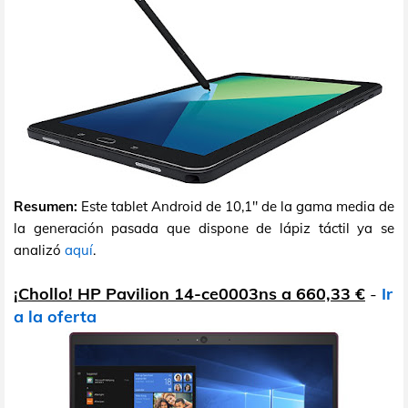
Resumen:
Este tablet Android de 10,1" de la gama media de
la generación pasada que dispone de lápiz táctil ya se
analizó
aquí
.
¡Chollo! HP Pavilion 14-ce0003ns a 660,33 €
-
Ir
a la oferta