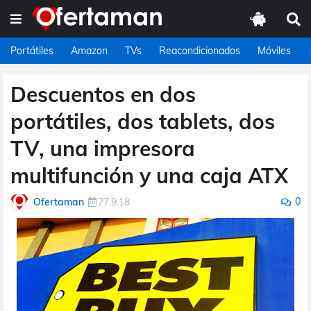
Portátiles
Amazon
TVs
Reacondicionados
Móviles
Descuentos en dos
portátiles, dos tablets, dos
TV, una impresora
multifunción y una caja ATX
0
Ofertaman
27.9.18