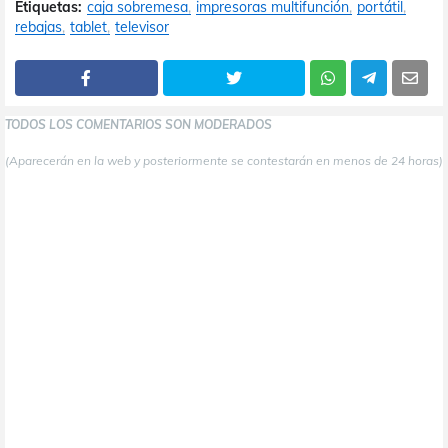
Etiquetas:
caja sobremesa
impresoras multifunción
portátil
rebajas
tablet
televisor
TODOS LOS COMENTARIOS SON MODERADOS
(Aparecerán en la web y posteriormente se contestarán en menos de 24 horas)