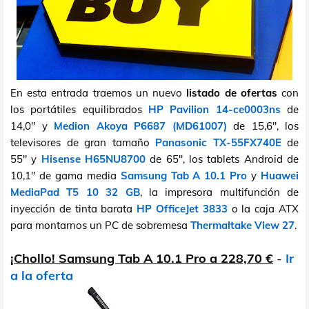
En esta entrada traemos un nuevo
listado de ofertas
con
los portátiles equilibrados
HP Pavilion 14-ce0003ns
de
14,0" y
Medion Akoya P6687 (MD61007)
de 15,6", los
televisores de gran tamaño
Panasonic TX-55FX740E
de
55" y
Hisense H65NU8700
de 65", los tablets Android de
10,1" de gama media
Samsung Tab A 10.1 Pro
y
Huawei
MediaPad T5 10 32 GB
, la impresora multifunción de
inyección de tinta barata
HP OfficeJet 3833
o la caja ATX
para montarnos un PC de sobremesa
Thermaltake View 27
.
¡Chollo! Samsung Tab A 10.1 Pro a 228,70 €
-
Ir
a la oferta