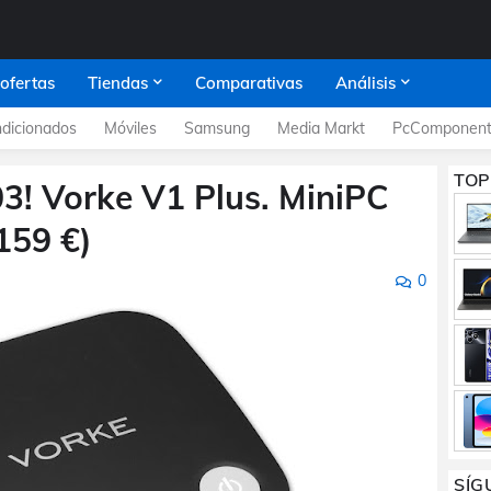
 ofertas
Tiendas
Comparativas
Análisis
dicionados
Móviles
Samsung
Media Markt
PcComponent
TOP
03! Vorke V1 Plus. MiniPC
159 €)
0
SÍG