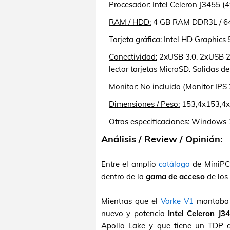
Procesador:
Intel Celeron J3455 (4
RAM / HDD:
4 GB RAM DDR3L / 6
Tarjeta gráfica:
Intel HD Graphics 
Conectividad:
2xUSB 3.0. 2xUSB 2.
lector tarjetas MicroSD. Salidas 
Monitor:
No incluido (Monitor IPS
Dimensiones / Peso:
153,4x153,4x
Otras especificaciones:
Windows 1
Análisis / Review / Opinión:
Entre el amplio
catálogo
de MiniPCs
dentro de la
gama de acceso
de los
Mientras que el
Vorke V1
montaba e
nuevo y potencia
Intel Celeron J3
Apollo Lake y que tiene un TDP d