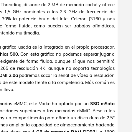
erThreading, dispone de 2 MB de memoria caché y ofrece
los 1,5 GHz nominales a los 2,3 GHz de frecuencia de
 30% la potencia bruta del Intel Celeron J3160 y nos
de forma fluida, como pueden ser trabajos ofimáticos,
ontenido multimedia.
 gráfica usada es la integrada en el propio procesador,
hics 500
. Con esta gráfica no podemos esperar jugar a
xigente de forma fluida, aunque sí que nos permitirá
.265 de resolución 4K, aunque no soporta tecnologías
DMI 2.0a
podremos sacar la señal de vídeo a resolución
ja de este modelo frente a la competencia. Más común es
 lleva.
orias eMMC, este Vorke ha optado por un
SSD mSata
ocidades superiores a las memorias eMMC. Pese a las
hay un compartimento para añadir un disco duro de 2,5"
mos ampliar la capacidad de almacenamiento haciendo
brica viene con
4 GB de memoria RAM DDR3L
a 1600