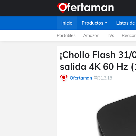
Inicio
Productos
Listas de
Portátiles
Amazon
TVs
Reacon
¡Chollo Flash 31/
salida 4K 60 Hz (
Ofertaman
31.3.18