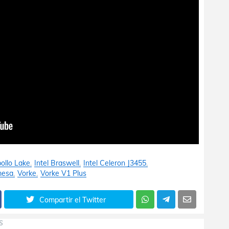
pollo Lake
Intel Braswell
Intel Celeron J3455
mesa
Vorke
Vorke V1 Plus
Compartir el Twitter
S