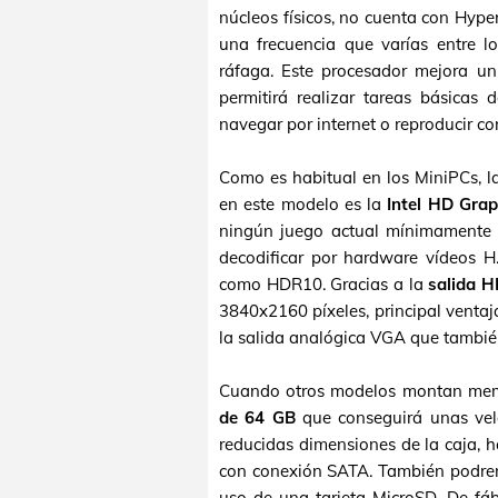
núcleos físicos, no cuenta con Hyp
una frecuencia que varías entre 
ráfaga. Este procesador mejora un
permitirá realizar tareas básicas 
navegar por internet o reproducir c
Como es habitual en los MiniPCs, la
en este modelo es la
Intel HD Grap
ningún juego actual mínimamente e
decodificar por hardware vídeos H
como HDR10. Gracias a la
salida H
3840x2160 píxeles, principal venta
la salida analógica VGA que también
Cuando otros modelos montan mem
de 64 GB
que conseguirá unas vel
reducidas dimensiones de la caja, 
con conexión SATA. También podre
uso de una tarjeta MicroSD. De fá