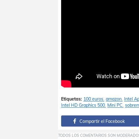
Etiquetas:
100 euros
amazon
Intel A
Intel HD Graphics 500
Mini PC
sobre
Compartir el Facebook
TODOS LOS COMENTARIOS SON MODERADO