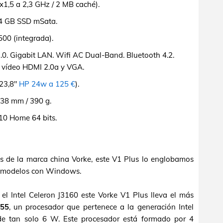
x1,5 a 2,3 GHz / 2 MB caché).
4 GB SSD mSata.
500 (integrada).
0. Gigabit LAN. Wifi AC Dual-Band. Bluetooth 4.2.
de vídeo HDMI 2.0a y VGA.
 23,8"
HP 24w a 125 €
).
38 mm / 390 g.
0 Home 64 bits.
 de la marca china Vorke, este V1 Plus lo englobamos
 modelos con Windows.
l Intel Celeron J3160 este Vorke V1 Plus lleva el más
455
, un procesador que pertenece a la generación Intel
e tan solo 6 W. Este procesador está formado por 4