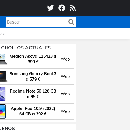
es
 CHOLLOS ACTUALES
Medion Akoya E15423 a
Web
399 €
Samsung Galaxy Book3
Web
a 579 €
Realme Note 50 128 GB
Web
a 99 €
Apple iPad 10.9 (2022)
Web
64 GB a 392 €
UENOS