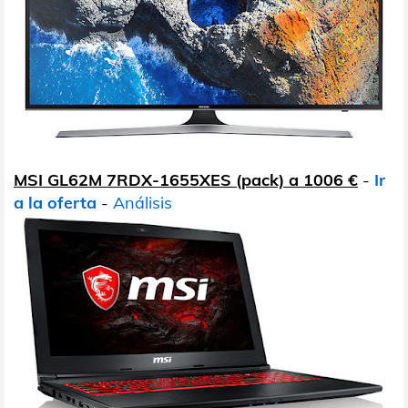
MSI GL62M 7RDX-1655XES (pack) a 1006 €
-
Ir
a la oferta
-
Análisis