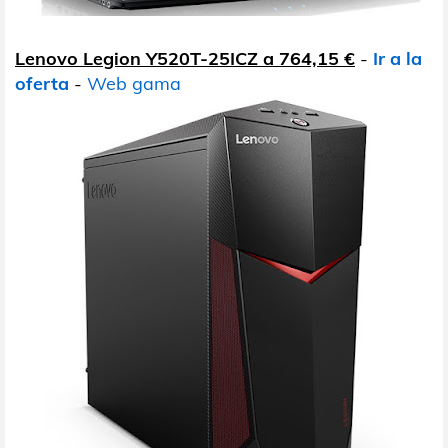
Lenovo Legion Y520T-25ICZ a 764,15 €
-
Ir a la
oferta
-
Web gama