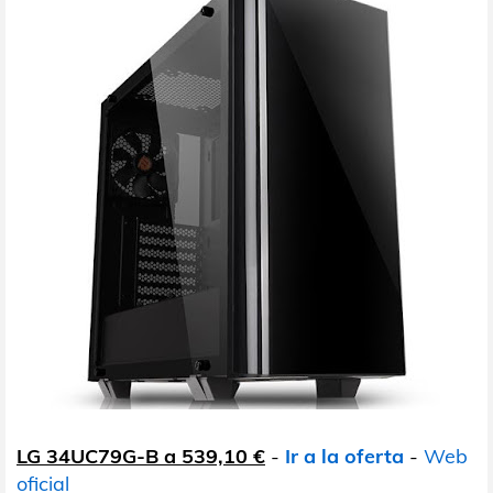
LG 34UC79G-B a 539,10 €
-
Ir a la oferta
-
Web
oficial