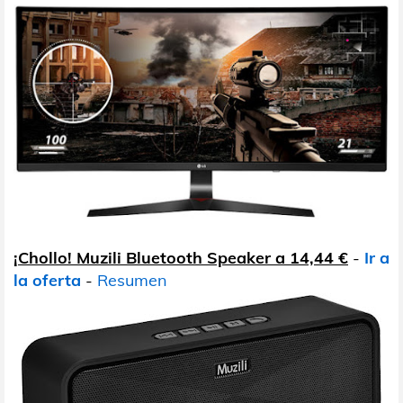
¡Chollo! Muzili Bluetooth Speaker a 14,44 €
-
Ir a
la oferta
-
Resumen