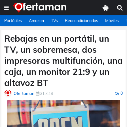
Portátiles
Amazon
TVs
Reacondicionados
Móviles
Rebajas en un portátil, un
TV, un sobremesa, dos
impresoras multifunción, una
caja, un monitor 21:9 y un
altavoz BT
0
Ofertaman
31.3.18