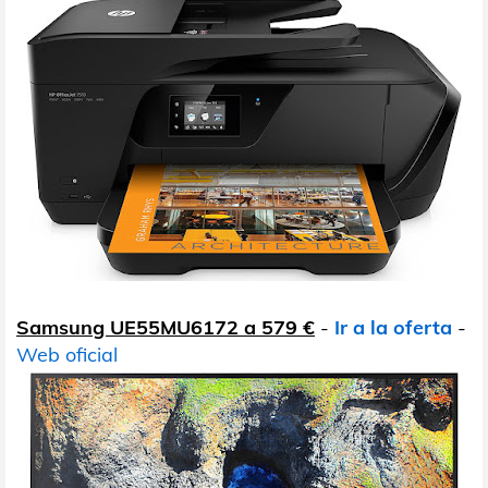
Samsung UE55MU6172 a 579 €
-
Ir a la oferta
-
Web oficial