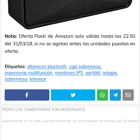
Nota:
Oferta Flash de Amazon solo válida hasta las 22.50
del 31/03/18, si no se agotan antes las unidades puestas en
oferta.
Etiquetas:
altavoces bluetooth
caja sobremesa
impresoras multifunción
monitores IPS
portátil
rebajas
sobremesa
televisor
TODOS LOS COMENTARIOS SON MODERADOS
(Aparecerán en la web y posteriormente se contestarán en menos de 24 horas)