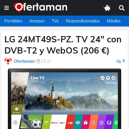
Portátiles
Amazon
TVs
Reacondicionados
Móviles
LG 24MT49S-PZ. TV 24" con
DVB-T2 y WebOS (206 €)
9
Ofertaman
2.5.17