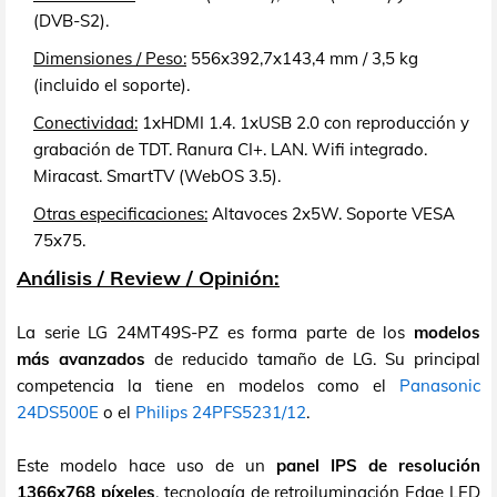
(DVB-S2).
Dimensiones / Peso:
556x392,7x143,4 mm / 3,5 kg
(incluido el soporte).
Conectividad:
1xHDMI 1.4. 1xUSB 2.0 con reproducción y
grabación de TDT. Ranura CI+. LAN. Wifi integrado.
Miracast. SmartTV (WebOS 3.5).
Otras especificaciones:
Altavoces 2x5W. Soporte VESA
75x75.
Análisis / Review / Opinión:
La serie LG 24MT49S-PZ es forma parte de los
modelos
más avanzados
de reducido tamaño de LG. Su principal
competencia la tiene en modelos como el
Panasonic
24DS500E
o el
Philips 24PFS5231/12
.
Este modelo hace uso de un
panel IPS de resolución
1366x768 píxeles
, tecnología de retroiluminación Edge LED