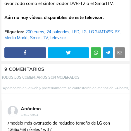
avanzada como el sintonizador DVB-T2 o el SmartTV.
Aún no hay vídeos disponibles de este televisor.
Etiquetas:
200 euros
24 pulgadas
LED
LG
LG 24MT49S-PZ
Media Markt
Smart TV
televisor
9 COMENTARIOS
TODOS LOS COMENTARIOS SON MODERADOS
(Aparecerán en la web y posteriormente se contestarán en menos de 24 horas)
Anónimo
3/5/17 09:04
¿modelo más avanzado de reducido tamaño de LG con
1366x768 píxeles? wtf?