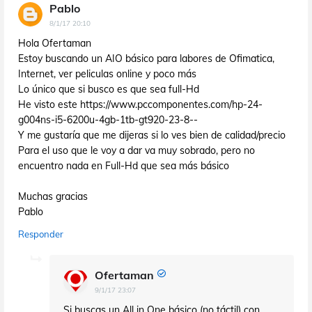
Pablo
8/1/17 20:10
Hola Ofertaman
Estoy buscando un AIO básico para labores de Ofimatica,
Internet, ver peliculas online y poco más
Lo único que si busco es que sea full-Hd
He visto este https://www.pccomponentes.com/hp-24-
g004ns-i5-6200u-4gb-1tb-gt920-23-8--
Y me gustaría que me dijeras si lo ves bien de calidad/precio
Para el uso que le voy a dar va muy sobrado, pero no
encuentro nada en Full-Hd que sea más básico
Muchas gracias
Pablo
Responder
Ofertaman
9/1/17 23:07
Si buscas un All in One básico (no táctil) con