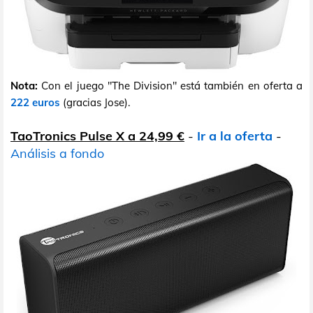
Nota:
Con el juego "The Division" está también en oferta a
222 euros
(gracias Jose).
TaoTronics Pulse X a 24,99 €
-
Ir a la oferta
-
Análisis a fondo