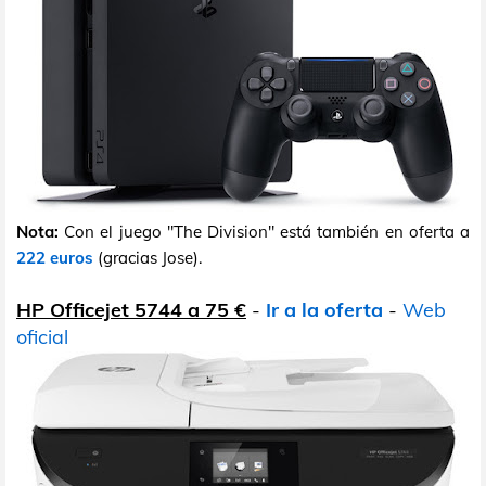
Nota:
Con el juego "The Division" está también en oferta a
222 euros
(gracias Jose).
HP Officejet 5744 a 75 €
-
Ir a la oferta
-
Web
oficial