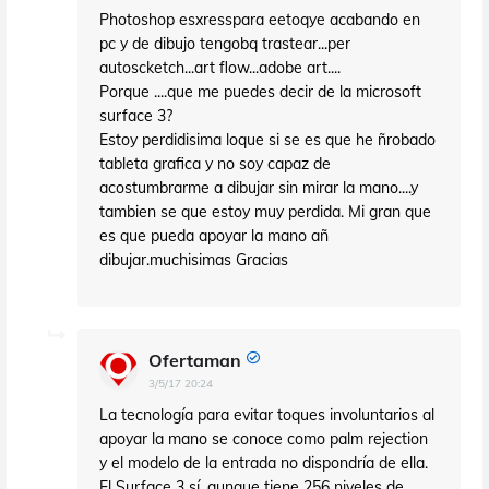
Photoshop esxresspara eetoqye acabando en
pc y de dibujo tengobq trastear...per
autoscketch...art flow...adobe art....
Porque ....que me puedes decir de la microsoft
surface 3?
Estoy perdidisima loque si se es que he ñrobado
tableta grafica y no soy capaz de
acostumbrarme a dibujar sin mirar la mano....y
tambien se que estoy muy perdida. Mi gran que
es que pueda apoyar la mano añ
dibujar.muchisimas Gracias
Ofertaman
3/5/17 20:24
La tecnología para evitar toques involuntarios al
apoyar la mano se conoce como palm rejection
y el modelo de la entrada no dispondría de ella.
El Surface 3 sí, aunque tiene 256 niveles de