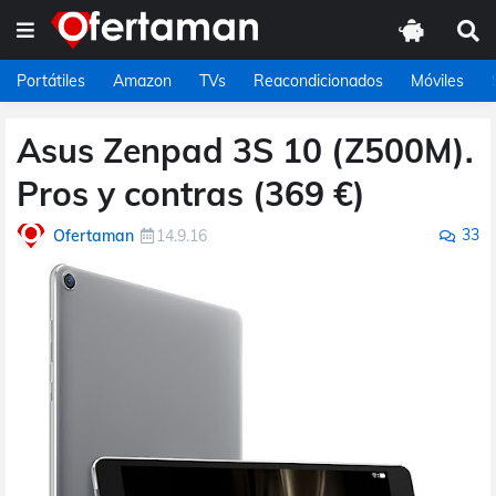
Portátiles
Amazon
TVs
Reacondicionados
Móviles
Asus Zenpad 3S 10 (Z500M).
Pros y contras (369 €)
33
Ofertaman
14.9.16