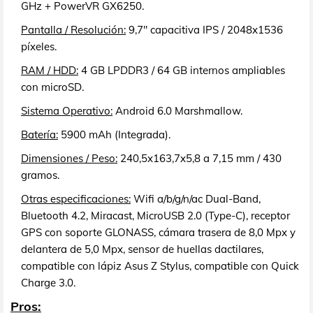
GHz + PowerVR GX6250.
Pantalla / Resolución:
9,7" capacitiva IPS / 2048x1536
píxeles.
RAM / HDD:
4 GB LPDDR3 / 64 GB internos ampliables
con microSD.
Sistema Operativo:
Android 6.0 Marshmallow.
Batería:
5900 mAh (Integrada).
Dimensiones / Peso:
240,5x163,7x5,8 a 7,15 mm / 430
gramos.
Otras especificaciones:
Wifi a/b/g/n/ac Dual-Band,
Bluetooth 4.2, Miracast, MicroUSB 2.0 (Type-C), receptor
GPS con soporte GLONASS, cámara trasera de 8,0 Mpx y
delantera de 5,0 Mpx, sensor de huellas dactilares,
compatible con lápiz Asus Z Stylus, compatible con Quick
Charge 3.0.
Pros: