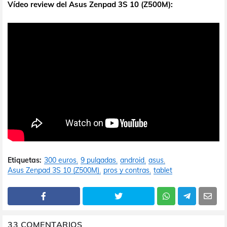
Vídeo review del Asus Zenpad 3S 10 (Z500M):
Etiquetas:
300 euros
9 pulgadas
android
asus
Asus Zenpad 3S 10 (Z500M)
pros y contras
tablet
33 COMENTARIOS