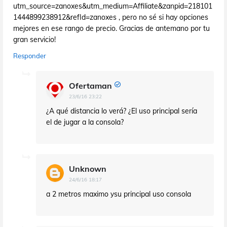
utm_source=zanoxes&utm_medium=Affiliate&zanpid=218101
1444899238912&refId=zanoxes , pero no sé si hay opciones
mejores en ese rango de precio. Gracias de antemano por tu
gran servicio!
Responder
Ofertaman
23/6/16 23:22
¿A qué distancia lo verá? ¿El uso principal sería
el de jugar a la consola?
Unknown
24/6/16 18:17
a 2 metros maximo ysu principal uso consola