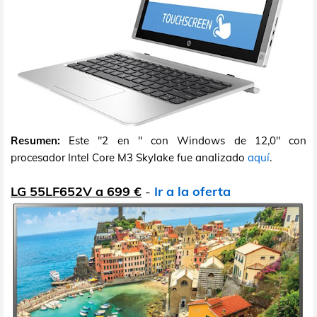
Resumen:
Este "2 en " con Windows de 12,0" con
procesador Intel Core M3 Skylake fue analizado
aquí
.
LG 55LF652V a 699 €
-
Ir a la oferta