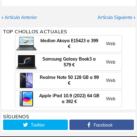
Artículo Anterior
Artículo Siguiente
TOP CHOLLOS ACTUALES
Medion Akoya E15423 a 399
Web
€
Samsung Galaxy Book3 a
Web
579 €
Realme Note 50 128 GB a 99
Web
€
Apple iPad 10.9 (2022) 64 GB
Web
a 392 €
SÍGUENOS
Twitter
Facebook