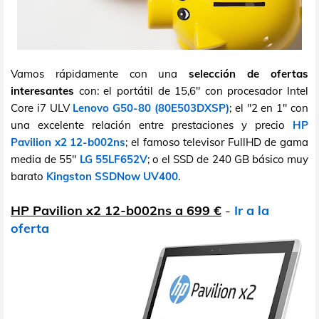
Vamos rápidamente con una
selección de ofertas
interesantes
con: el portátil de 15,6" con procesador Intel
Core i7 ULV
Lenovo G50-80 (80E503DXSP)
; el "2 en 1" con
una excelente relación entre prestaciones y precio
HP
Pavilion x2 12-b002ns
; el famoso televisor FullHD de gama
media de 55"
LG 55LF652V
; o el SSD de 240 GB básico muy
barato
Kingston SSDNow UV400
.
HP Pavilion x2 12-b002ns a 699 €
-
Ir a la
oferta