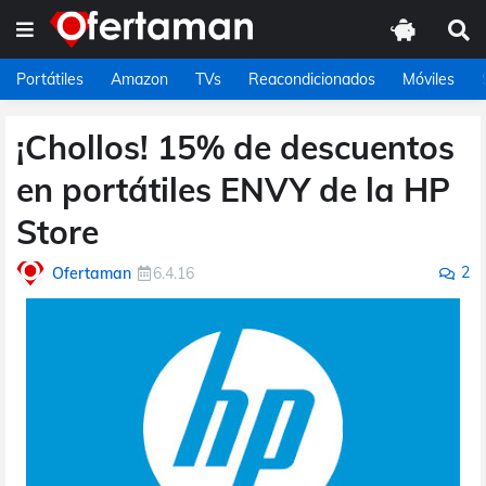
Portátiles
Amazon
TVs
Reacondicionados
Móviles
¡Chollos! 15% de descuentos
en portátiles ENVY de la HP
Store
2
Ofertaman
6.4.16