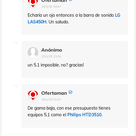
Ofertaman
15/1/16 19:47
Echaría un ojo entonces a la barra de sonido
LG
LAS450H
. Un saludo.
Anónimo
15/1/16 23:04
un 5.1 imposible, no? gracias!
Ofertaman
16/1/16 01:01
De gama baja, con ese presupuesto tienes
equipos 5.1 como el
Philips HTD3510
.