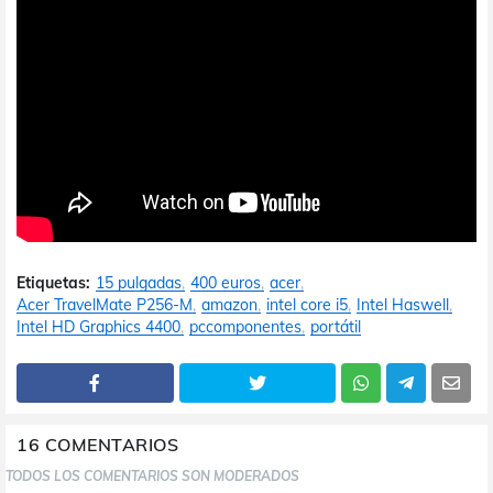
Etiquetas:
15 pulgadas
400 euros
acer
Acer TravelMate P256-M
amazon
intel core i5
Intel Haswell
Intel HD Graphics 4400
pccomponentes
portátil
16 COMENTARIOS
TODOS LOS COMENTARIOS SON MODERADOS