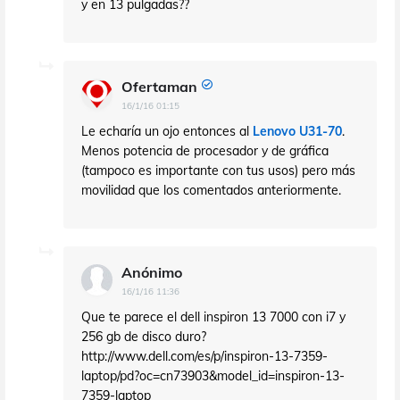
y en 13 pulgadas??
Ofertaman
16/1/16 01:15
Le echaría un ojo entonces al
Lenovo U31-70
.
Menos potencia de procesador y de gráfica
(tampoco es importante con tus usos) pero más
movilidad que los comentados anteriormente.
Anónimo
16/1/16 11:36
Que te parece el dell inspiron 13 7000 con i7 y
256 gb de disco duro?
http://www.dell.com/es/p/inspiron-13-7359-
laptop/pd?oc=cn73903&model_id=inspiron-13-
7359-laptop