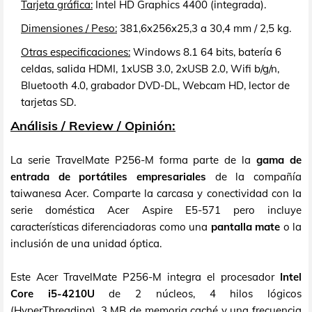
Tarjeta gráfica:
Intel HD Graphics 4400 (integrada).
Dimensiones / Peso:
381,6x256x25,3 a 30,4 mm / 2,5 kg.
Otras especificaciones:
Windows 8.1 64 bits, batería 6
celdas, salida HDMI, 1xUSB 3.0, 2xUSB 2.0, Wifi b/g/n,
Bluetooth 4.0, grabador DVD-DL, Webcam HD, lector de
tarjetas SD.
Análisis / Review / Opinión:
La serie TravelMate P256-M forma parte de la
gama de
entrada de portátiles empresariales
de la compañía
taiwanesa Acer. Comparte la carcasa y conectividad con la
serie doméstica Acer Aspire E5-571 pero incluye
características diferenciadoras como una
pantalla mate
o la
inclusión de una unidad óptica.
Este Acer TravelMate P256-M integra el procesador
Intel
Core i5-4210U
de 2 núcleos, 4 hilos lógicos
(HyperThreading), 3 MB de memoria caché y una frecuencia