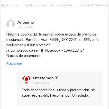
(Aparecerán en la web y posteriormente se contestarán en menos de 24 horas)
Anónimo
14/1/16 23:55
Hola me podrías dar tu opinión sobre el asus de oferta de
mediamarkt Portátil - Asus F555LJ-XO1224T por 666,¿está
equilibrado y a buen precio?
¿Y comparado con el HP Notebook - 15-ac128ns?
Gracias de antemano
Responder
Ofertaman
15/1/16 16:40
Todo dependerá de tus usos y preferencias, sin
saber eso es difícil recomendar. Un saludo.