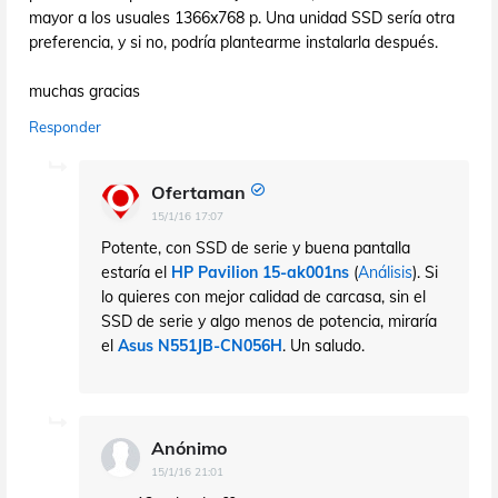
mayor a los usuales 1366x768 p. Una unidad SSD sería otra
preferencia, y si no, podría plantearme instalarla después.
muchas gracias
Responder
Ofertaman
15/1/16 17:07
Potente, con SSD de serie y buena pantalla
estaría el
HP Pavilion 15-ak001ns
(
Análisis
). Si
lo quieres con mejor calidad de carcasa, sin el
SSD de serie y algo menos de potencia, miraría
el
Asus N551JB-CN056H
. Un saludo.
Anónimo
15/1/16 21:01