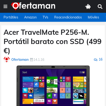
Portátiles
Amazon
TVs
Reacondicionados
Móviles
Acer TravelMate P256-M.
Portátil barato con SSD (499
€)
16
Ofertaman
14.1.16