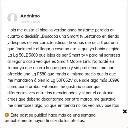
Anónimo
10/12/15 00:26
Hola me gusta el blog, la verdad ando bastante perdida en
cuanto a decisión...Buscaba una Smart tv ..estando en tienda
y después de ver caracteristicas de varias me decidí por una
que finalmente al llegar a casa no era lo que yo había elegido.
La Lg 50LB5600 que lejos de ser Smart tv y para mi sorpresa
al llegar a casa veo que es Smart Mobile Link. No tardé en
llamar ya que no era lo que quería y sin problemas me han
ofrecido una Lg F580 que ronda el mismo precio que la que
me mandaron ó bien la Lg 50F652V que sale algo más ..699€
como pone arriba. Entonces me gustaría saber que
diferencias ves entre las mencionadas y si por el contrario
crees que debería decantarme por otra marca, me gustaría
me orientases algo, ya que en tienda no los veo muy puestos
en el tema. No sé cual de ellas tiene 3D aunque no es mi
Este post se publicó hace más de una semana,
prioridad, yo quería que tuviese internet integrado, wifi y que
probablemente hayan finalizado las ofertas.
luego no tenga problemas de conexión ya sea mediante