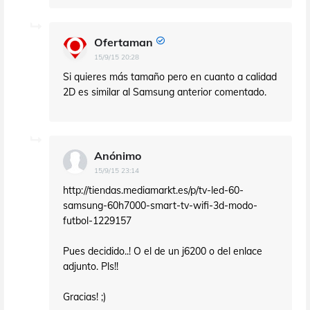
Ofertaman
15/9/15 20:28
Si quieres más tamaño pero en cuanto a calidad
2D es similar al Samsung anterior comentado.
Anónimo
15/9/15 23:14
http://tiendas.mediamarkt.es/p/tv-led-60-
samsung-60h7000-smart-tv-wifi-3d-modo-
futbol-1229157
Pues decidido..! O el de un j6200 o del enlace
adjunto. Pls!!
Gracias! ;)