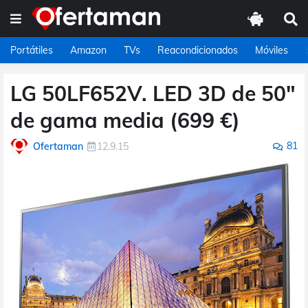
Portátiles
Amazon
TVs
Reacondicionados
Móviles
LG 50LF652V. LED 3D de 50"
de gama media (699 €)
81
Ofertaman
12.9.15