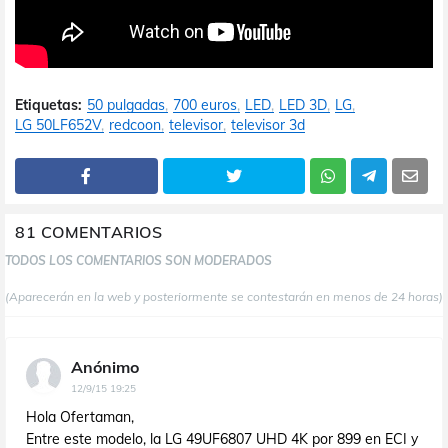
Etiquetas:
50 pulgadas
700 euros
LED
LED 3D
LG
LG 50LF652V
redcoon
televisor
televisor 3d
81 COMENTARIOS
TODOS LOS COMENTARIOS SON MODERADOS
(Aparecerán en la web y posteriormente se contestarán en menos de 24 horas)
Anónimo
12/9/15 19:25
Hola Ofertaman,
Entre este modelo, la LG 49UF6807 UHD 4K por 899 en ECI y