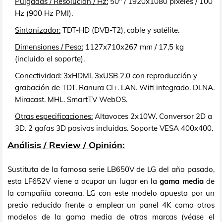
Pulgadas / Resolución / Hz:
50" / 1920x1080 píxeles / 100
Hz (900 Hz PMI).
Sintonizador:
TDT-HD (DVB-T2), cable y satélite.
Dimensiones / Peso:
1127x710x267 mm / 17,5 kg
(incluido el soporte).
Conectividad:
3xHDMI. 3xUSB 2.0 con reproducción y
grabación de TDT. Ranura CI+. LAN. Wifi integrado. DLNA.
Miracast. MHL. SmartTV WebOS.
Otras especificaciones:
Altavoces 2x10W. Conversor 2D a
3D. 2 gafas 3D pasivas incluidas. Soporte VESA 400x400.
Análisis / Review / Opinión:
Sustituta de la famosa serie LB650V de LG del año pasado,
esta LF652V viene a ocupar un lugar en la
gama media
de
la compañía coreana. LG con este modelo apuesta por un
precio reducido frente a emplear un panel 4K como otros
modelos de la gama media de otras marcas (véase el