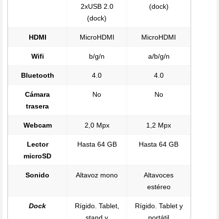
2xUSB 2.0
(dock)
(dock)
HDMI
MicroHDMI
MicroHDMI
Wifi
b/g/n
a/b/g/n
Bluetooth
4.0
4.0
Cámara
No
No
trasera
Webcam
2,0 Mpx
1,2 Mpx
Lector
Hasta 64 GB
Hasta 64 GB
microSD
Sonido
Altavoz mono
Altavoces
estéreo
Dock
Rígido. Tablet,
Rígido. Tablet y
stand y
portátil