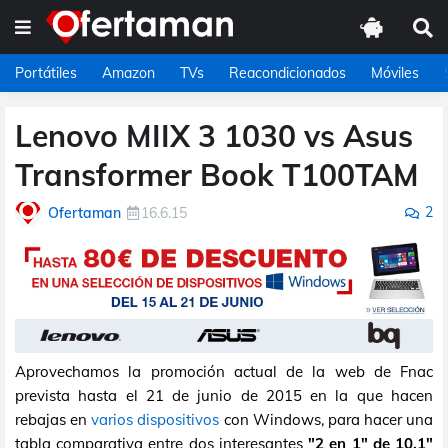
Portátiles
Amazon
TVs
Reacondicionados
Móviles
Lenovo MIIX 3 1030 vs Asus
Transformer Book T100TAM
2
Ofertaman
16.6.15
Aprovechamos la promoción actual de la web de Fnac
prevista hasta el 21 de junio de 2015 en la que hacen
rebajas en
varios dispositivos
con Windows, para hacer una
tabla comparativa entre dos interesantes
"2 en 1" de 10,1"