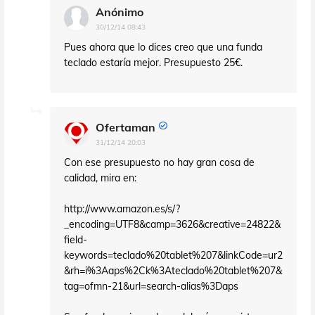
Anónimo
30/12/14 08:43
Pues ahora que lo dices creo que una funda
teclado estaría mejor. Presupuesto 25€.
Ofertaman
31/12/14 20:03
Con ese presupuesto no hay gran cosa de
calidad, mira en:
http://www.amazon.es/s/?
_encoding=UTF8&camp=3626&creative=24822&
field-
keywords=teclado%20tablet%207&linkCode=ur2
&rh=i%3Aaps%2Ck%3Ateclado%20tablet%207&
tag=ofmn-21&url=search-alias%3Daps