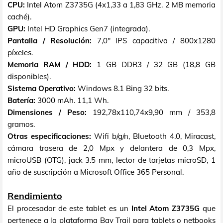
CPU:
Intel Atom Z3735G (4x1,33 a 1,83 GHz. 2 MB memoria
caché).
GPU:
Intel HD Graphics Gen7 (integrada).
Pantalla / Resolución:
7,0" IPS capacitiva / 800x1280
píxeles.
Memoria RAM / HDD:
1 GB DDR3 / 32 GB (18,8 GB
disponibles).
Sistema Operativo:
Windows 8.1 Bing 32 bits.
Batería:
3000 mAh. 11,1 Wh.
Dimensiones / Peso:
192,78x110,74x9,90 mm / 353,8
gramos.
Otras especificaciones:
Wifi b/g/n, Bluetooth 4.0, Miracast,
cámara trasera de 2,0 Mpx y delantera de 0,3 Mpx,
microUSB (OTG), jack 3.5 mm, lector de tarjetas microSD, 1
año de suscripción a Microsoft Office 365 Personal.
Rendimiento
El procesador de este tablet es un
Intel Atom Z3735G
que
pertenece a la plataforma Bay Trail para tablets o netbooks