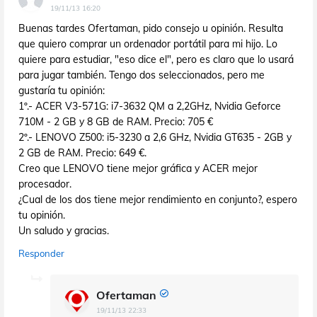
19/11/13 16:20
Buenas tardes Ofertaman, pido consejo u opinión. Resulta
que quiero comprar un ordenador portátil para mi hijo. Lo
quiere para estudiar, "eso dice el", pero es claro que lo usará
para jugar también. Tengo dos seleccionados, pero me
gustaría tu opinión:
1º.- ACER V3-571G: i7-3632 QM a 2,2GHz, Nvidia Geforce
710M - 2 GB y 8 GB de RAM. Precio: 705 €
2º.- LENOVO Z500: i5-3230 a 2,6 GHz, Nvidia GT635 - 2GB y
2 GB de RAM. Precio: 649 €.
Creo que LENOVO tiene mejor gráfica y ACER mejor
procesador.
¿Cual de los dos tiene mejor rendimiento en conjunto?, espero
tu opinión.
Un saludo y gracias.
Responder
Ofertaman
19/11/13 22:33