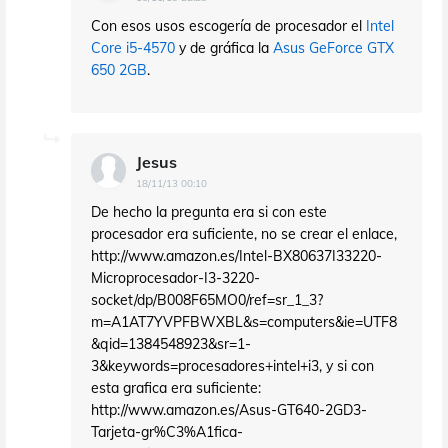
Con esos usos escogería de procesador el
Intel
Core i5-4570
y de gráfica la
Asus GeForce GTX
650 2GB
.
Jesus
18/11/13 00:10
De hecho la pregunta era si con este
procesador era suficiente, no se crear el enlace,
http://www.amazon.es/Intel-BX80637I33220-
Microprocesador-I3-3220-
socket/dp/B008F65MO0/ref=sr_1_3?
m=A1AT7YVPFBWXBL&s=computers&ie=UTF8
&qid=1384548923&sr=1-
3&keywords=procesadores+intel+i3, y si con
esta grafica era suficiente:
http://www.amazon.es/Asus-GT640-2GD3-
Tarjeta-gr%C3%A1fica-