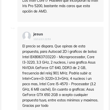
Los Intel Core i7 Haswell que incorporan la Intel
Iris Pro 5200, bastante más caros que esta
opción de AMD.
jesus
13/11/13 22:53
El precio se dispara. Que opinas de esta
propuesta, para Autocad 2D i graficos de bolsa:
Intel BX80637I33220 - Microprocesador, Core
I3-3220, 3.3 GHz, 2 nucleos, i una grafica Asus
NVIDIA GeForce GT 640, DDR3 de 2 GB,
frecuencia del reloj 901 MHz. Podria subir a:
Intel+Core+i3-3220+3.3+GHz, 4 nucleos i un
poco mas, Intel Core i5-4570 - Procesador (3.2
GHz, 6 MB caché). En cuanto a graficas: Asus
GeForce GTX 650 2GB o acepto cualquier
propuesta tuya, entre estos minimos y maximos.
Gracias por todo