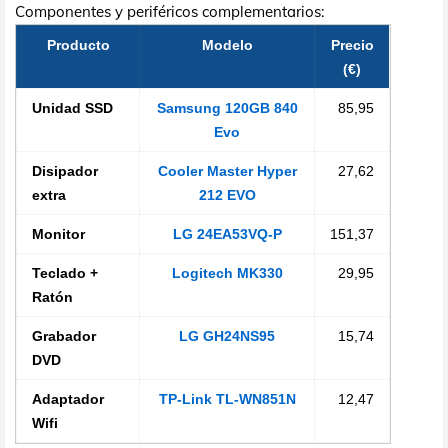
Componentes y periféricos complementarios:
Producto
Modelo
Precio
(€)
Unidad SSD
Samsung 120GB 840
85,95
Evo
Disipador
Cooler Master Hyper
27,62
extra
212 EVO
Monitor
LG 24EA53VQ-P
151,37
Teclado +
Logitech MK330
29,95
Ratón
Grabador
LG GH24NS95
15,74
DVD
Adaptador
TP-Link TL-WN851N
12,47
Wifi