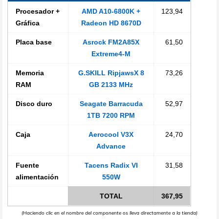
Procesador +
AMD A10-6800K +
123,94
Gráfica
Radeon HD 8670D
Placa base
Asrock FM2A85X
61,50
Extreme4-M
Memoria
G.SKILL RipjawsX 8
73,26
RAM
GB 2133 MHz
Disco duro
Seagate Barracuda
52,97
1TB 7200 RPM
Caja
Aerocool V3X
24,70
Advance
Fuente
Tacens Radix VI
31,58
alimentación
550W
TOTAL
367,95
(Haciendo clic en el nombre del componente os lleva directamente a la tienda)