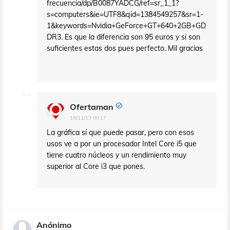
frecuencia/dp/B0087YADCG/ref=sr_1_1?
s=computers&ie=UTF8&qid=1384549257&sr=1-
1&keywords=Nvidia+GeForce+GT+640+2GB+GD
DR3. Es que la diferencia son 95 euros y si son
suficientes estas dos pues perfecto. Mil gracias
Ofertaman
18/11/13 00:17
La gráfica sí que puede pasar, pero con esos
usos ve a por un procesador Intel Core i5 que
tiene cuatro núcleos y un rendimiento muy
superior al Core i3 que pones.
Anónimo