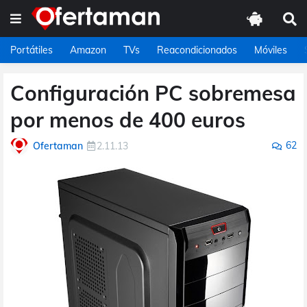
Portátiles
Amazon
TVs
Reacondicionados
Móviles
Configuración PC sobremesa
por menos de 400 euros
62
Ofertaman
2.11.13