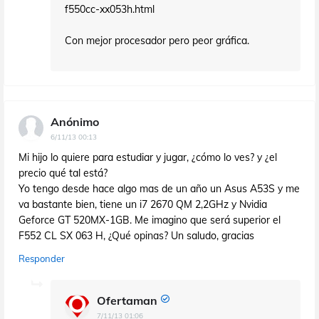
f550cc-xx053h.html
Con mejor procesador pero peor gráfica.
Anónimo
6/11/13 00:13
Mi hijo lo quiere para estudiar y jugar, ¿cómo lo ves? y ¿el
precio qué tal está?
Yo tengo desde hace algo mas de un año un Asus A53S y me
va bastante bien, tiene un i7 2670 QM 2,2GHz y Nvidia
Geforce GT 520MX-1GB. Me imagino que será superior el
F552 CL SX 063 H, ¿Qué opinas? Un saludo, gracias
Responder
Ofertaman
7/11/13 01:06