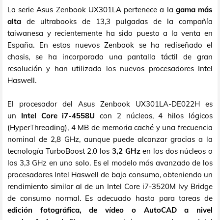
La serie Asus Zenbook UX301LA pertenece a la
gama más
alta
de ultrabooks de 13,3 pulgadas de la compañía
taiwanesa y recientemente ha sido puesto a la venta en
España. En estos nuevos Zenbook se ha rediseñado el
chasis, se ha incorporado una pantalla táctil de gran
resolución y han utilizado los nuevos procesadores Intel
Haswell.
El procesador del Asus Zenbook UX301LA-DE022H es
un
Intel Core i7-4558U
con 2 núcleos, 4 hilos lógicos
(HyperThreading), 4 MB de memoria caché y una frecuencia
nominal de 2,8 GHz, aunque puede alcanzar gracias a la
tecnología TurboBoost 2.0 los
3,2 GHz
en los dos núcleos o
los 3,3 GHz en uno solo. Es el modelo más avanzado de los
procesadores Intel Haswell de bajo consumo, obteniendo un
rendimiento similar al de un Intel Core i7-3520M Ivy Bridge
de consumo normal. Es adecuado hasta para tareas de
edición fotográfica, de vídeo o AutoCAD a nivel