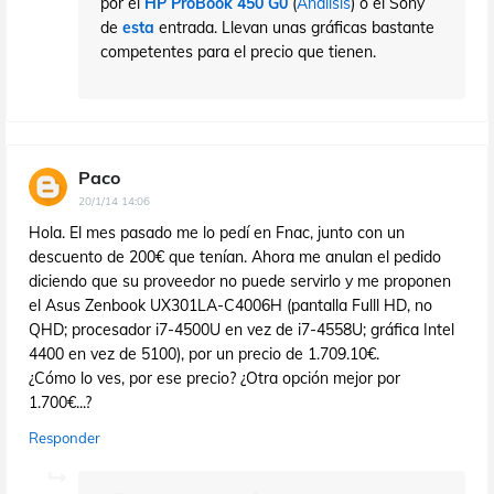
por el
HP ProBook 450 G0
(
Análisis
) o el Sony
de
esta
entrada. Llevan unas gráficas bastante
competentes para el precio que tienen.
Paco
20/1/14 14:06
Hola. El mes pasado me lo pedí en Fnac, junto con un
descuento de 200€ que tenían. Ahora me anulan el pedido
diciendo que su proveedor no puede servirlo y me proponen
el Asus Zenbook UX301LA-C4006H (pantalla Fulll HD, no
QHD; procesador i7-4500U en vez de i7-4558U; gráfica Intel
4400 en vez de 5100), por un precio de 1.709.10€.
¿Cómo lo ves, por ese precio? ¿Otra opción mejor por
1.700€...?
Responder