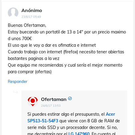
Anónimo
23/6/17 05:49
Buenas Ofertaman,
Estoy buecando un portatil de 13 a 14" por un precio maximo
d unos 700€
El uso que le voy a dar es ofimatica e internet
Cuando trabajo con internet (firefox) necesito tener abiertas
bastantes paginas a la vez
Que equipo me recomiendas y cual sería el mejor momento
para comprar (ofertas)
Responder
Ofertaman
24/6/17 13:53
Si puedes estirar algo el presupuesto, el
Acer
SP513-51-54F3
que viene con 8 GB de RAM de
serie más SSD y un procesador decente. Si no,
me decantaría por el
LG 14Z960
. En cuanto al