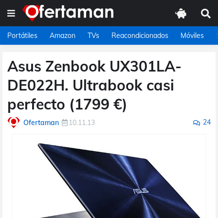
Portátiles
Amazon
TVs
Reacondicionados
Móviles
Asus Zenbook UX301LA-
DE022H. Ultrabook casi
perfecto (1799 €)
24
Ofertaman
10.11.13