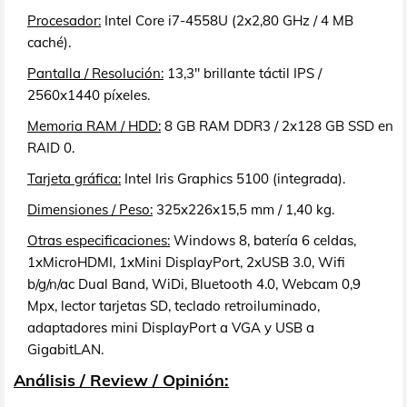
Procesador:
Intel Core i7-4558U (2x2,80 GHz / 4 MB
caché).
Pantalla / Resolución:
13,3" brillante táctil IPS /
2560x1440 píxeles.
Memoria RAM / HDD:
8 GB RAM DDR3 / 2x128 GB SSD en
RAID 0.
Tarjeta gráfica:
Intel Iris Graphics 5100 (integrada).
Dimensiones / Peso:
325x226x15,5 mm / 1,40 kg.
Otras especificaciones:
Windows 8, batería 6 celdas,
1xMicroHDMI, 1xMini DisplayPort, 2xUSB 3.0, Wifi
b/g/n/ac Dual Band, WiDi, Bluetooth 4.0, Webcam 0,9
Mpx, lector tarjetas SD, teclado retroiluminado,
adaptadores mini DisplayPort a VGA y USB a
GigabitLAN.
Análisis / Review / Opinión: