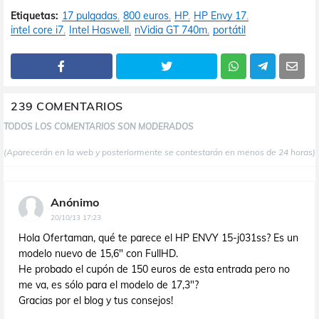
Etiquetas:
17 pulgadas
800 euros
HP
HP Envy 17
intel core i7
Intel Haswell
nVidia GT 740m
portátil
239 COMENTARIOS
TODOS LOS COMENTARIOS SON MODERADOS
(Aparecerán en la web y posteriormente se contestarán en menos de 24 horas)
Anónimo
20/10/13 17:23
Hola Ofertaman, qué te parece el HP ENVY 15-j031ss? Es un
modelo nuevo de 15,6" con FullHD.
He probado el cupón de 150 euros de esta entrada pero no
me va, es sólo para el modelo de 17,3"?
Gracias por el blog y tus consejos!