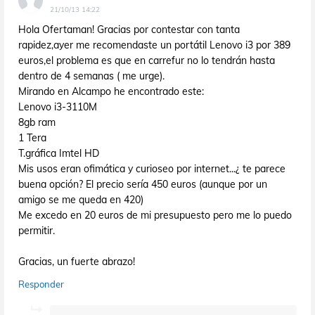
21/10/13 14:22
Hola Ofertaman! Gracias por contestar con tanta
rapidez,ayer me recomendaste un portátil Lenovo i3 por 389
euros,el problema es que en carrefur no lo tendrán hasta
dentro de 4 semanas ( me urge).
Mirando en Alcampo he encontrado este:
Lenovo i3-3110M
8gb ram
1 Tera
T.gráfica Imtel HD
Mis usos eran ofimática y curioseo por internet...¿ te parece
buena opción? El precio sería 450 euros (aunque por un
amigo se me queda en 420)
Me excedo en 20 euros de mi presupuesto pero me lo puedo
permitir.
Gracias, un fuerte abrazo!
Responder