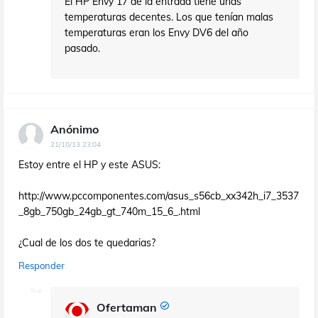
El HP Envy 17 de la entrada tiene unas
temperaturas decentes. Los que tenían malas
temperaturas eran los Envy DV6 del año
pasado.
Anónimo
21/10/13 23:04
Estoy entre el HP y este ASUS:
http://www.pccomponentes.com/asus_s56cb_xx342h_i7_3537
_8gb_750gb_24gb_gt_740m_15_6_.html
¿Cual de los dos te quedarias?
Responder
Ofertaman