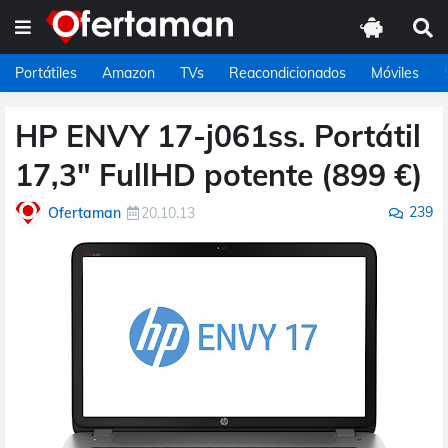
Portátiles
Amazon
TVs
Reacondicionados
Móviles
HP ENVY 17-j061ss. Portátil
17,3" FullHD potente (899 €)
239
Ofertaman
20.10.13