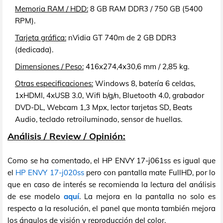
Memoria RAM / HDD:
8 GB RAM DDR3 / 750 GB (5400
RPM).
Tarjeta gráfica:
nVidia GT 740m de 2 GB DDR3
(dedicada).
Dimensiones / Peso:
416x274,4x30,6 mm / 2,85 kg.
Otras especificaciones:
Windows 8, batería 6 celdas,
1xHDMI, 4xUSB 3.0, Wifi b/g/n, Bluetooth 4.0, grabador
DVD-DL, Webcam 1,3 Mpx, lector tarjetas SD, Beats
Audio, teclado retroiluminado, sensor de huellas.
Análisis / Review / Opinión:
Como se ha comentado, el HP ENVY 17-j061ss es igual que
el
HP ENVY 17-j020ss
pero con pantalla mate FullHD, por lo
que en caso de interés se recomienda la lectura del análisis
de ese modelo
aquí
. La mejora en la pantalla no solo es
respecto a la resolución, el panel que monta también mejora
los ángulos de visión y reproducción del color.