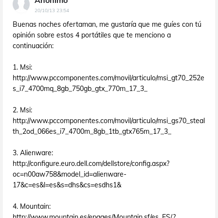
Anónimo
20/10/13 23:54
Buenas noches ofertaman, me gustaría que me guíes con tú
opinión sobre estos 4 portátiles que te menciono a
continuación:
1. Msi:
http://www.pccomponentes.com/movil/articulo/msi_gt70_252e
s_i7_4700mq_8gb_750gb_gtx_770m_17_3_
2. Msi:
http://www.pccomponentes.com/movil/articulo/msi_gs70_steal
th_2od_066es_i7_4700m_8gb_1tb_gtx765m_17_3_
3. Alienware:
http://configure.euro.dell.com/dellstore/config.aspx?
oc=n00aw758&model_id=alienware-
17&c=es&l=es&s=dhs&cs=esdhs1&
4. Mountain:
http://www.mountain.es/epages/Mountain.sf/es_ES/?