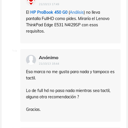
21/10/13 17:49
El
HP ProBook 450 G0
(
Análisis
) no lleva
pantalla FullHD como pides. Miraría el Lenovo
ThinkPad Edge E531 N4I29SP con esos
requisitos.
Anónimo
21/10/13 18:44
Esa marca no me gusta para nada y tampoco es
tactil.
Lo de full hd no pasa nada mientras sea tactil,
alguna otra recomendación ?
Gracias.