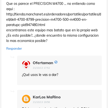
Que os parece el PRECISION M4700 ... no entiendo como
aqui :
http://tienda.manchanet.es/ordenadores/portatiles/portatiles/d
ell/dell-4700-8799-precision-m4700-500-m4000-en-
paratupc-pid947480.html
encontramos este equipo mas batato que en la propia web
¿Es esto posible?.. ¿donde encuentro la misma configuracion
lo mas economica posible?
Responder
Ofertaman
21/10/13 17:52
¿Qué usos le vas a dar?
KarLos MaRino
21/10/13 19:56