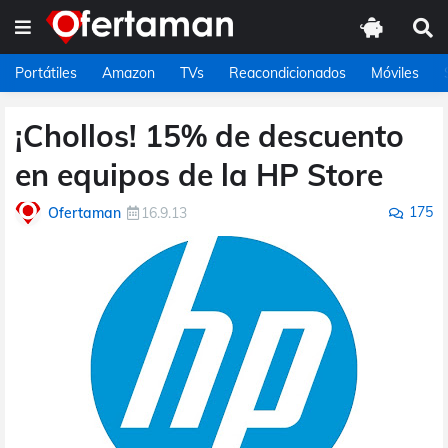
Portátiles
Amazon
TVs
Reacondicionados
Móviles
¡Chollos! 15% de descuento
en equipos de la HP Store
175
Ofertaman
16.9.13