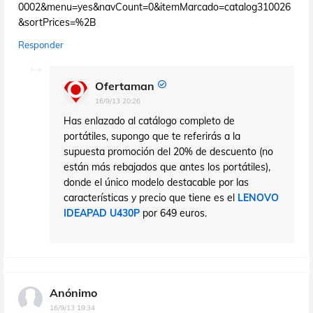
0002&menu=yes&navCount=0&itemMarcado=catalog310026
&sortPrices=%2B
Responder
Ofertaman
16/9/13 20:26
Has enlazado al catálogo completo de
portátiles, supongo que te referirás a la
supuesta promoción del 20% de descuento (no
están más rebajados que antes los portátiles),
donde el único modelo destacable por las
características y precio que tiene es el
LENOVO
IDEAPAD U430P
por 649 euros.
Anónimo
16/9/13 19:34