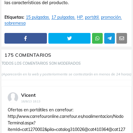
las características del producto.
Etiquetas:
15 pulgadas
17 pulgadas
HP
portátil
promoción
sobremesa
175 COMENTARIOS
TODOS LOS COMENTARIOS SON MODERADOS
(Aparecerán en la web y posteriormente se contestarán en menos de 24 horas)
Vicent
16/9/13 18:13
Ofertas en portátiles en carrefour:
http://www.carrefouronline.carrefour.es/noalimentacion/Nodo
Terminal.aspx?
itemId=cat1270002&pila=catalog310026@cat410364@cat127