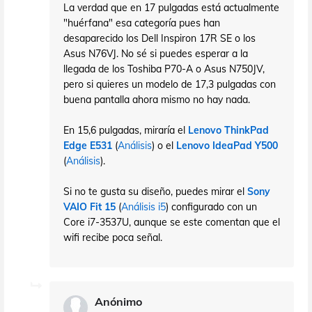
La verdad que en 17 pulgadas está actualmente
"huérfana" esa categoría pues han
desaparecido los Dell Inspiron 17R SE o los
Asus N76VJ. No sé si puedes esperar a la
llegada de los Toshiba P70-A o Asus N750JV,
pero si quieres un modelo de 17,3 pulgadas con
buena pantalla ahora mismo no hay nada.
En 15,6 pulgadas, miraría el
Lenovo ThinkPad
Edge E531
(
Análisis
) o el
Lenovo IdeaPad Y500
(
Análisis
).
Si no te gusta su diseño, puedes mirar el
Sony
VAIO Fit 15
(
Análisis i5
) configurado con un
Core i7-3537U, aunque se este comentan que el
wifi recibe poca señal.
Anónimo