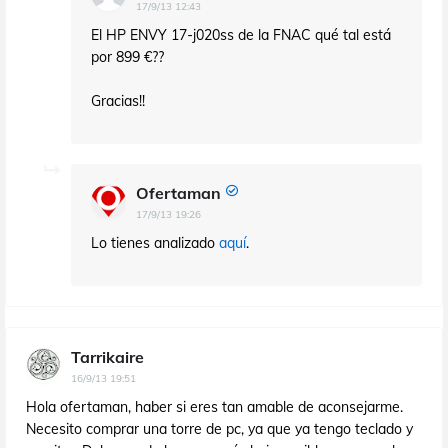
17/9/13 12:43
El HP ENVY 17-j020ss de la FNAC qué tal está
por 899 €??
Gracias!!
Ofertaman
17/9/13 19:26
Lo tienes analizado
aquí
.
Tarrikaire
16/9/13 19:51
Hola ofertaman, haber si eres tan amable de aconsejarme.
Necesito comprar una torre de pc, ya que ya tengo teclado y