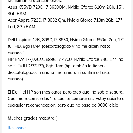
Me llaman la atención estos:
Asus K55VD 729€, I7 3630QM, Nvidia Gforce 610m 2Gb, 15",
8Gb RAM
Acer Aspire 722€, I7 3632 Qm, Nvidia Gforce 710m 2Gb, 17"
Led, 8Gb RAM
Dell Inspiron 17R, 899€, I7 3630, Nvidia Gforce 650m 2gb, 17"
full HD, 8gb RAM (descatalogado y no me dicen hasta
cuando..)
HP Envy 17-j020ss, 899€, I7 4700, Nvidia Gforce 740, 17" (no
se si FullHD???????), 8gb Ram (hp también lo tienen
descatalogado.. mañana me llamaran i confirmo hasta
cuando)
El Dell i el HP son mas caros pero creo que iría sobre seguro..
Cual me recomiendas? Tu cual te comprarías? Estoy abierto a
cualquier recomendación, pero que no pase de 900€ jejeje
Muchas gracias maestro ;)
Responder