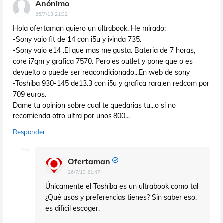
Anónimo
26/7/13 21:32
Hola ofertaman quiero un ultrabook. He mirado:
-Sony vaio fit de 14 con i5u y ivinda 735.
-Sony vaio e14 .El que mas me gusta. Bateria de 7 horas,
core i7qm y grafica 7570. Pero es outlet y pone que o es
devuelto o puede ser reacondicionado...En web de sony
-Toshiba 930-145 de13.3 con i5u y grafica rara.en redcom por
709 euros.
Dame tu opinion sobre cual te quedarias tu...o si no
recomienda otro ultra por unos 800...
Responder
Ofertaman
26/7/13 21:47
Únicamente el Toshiba es un ultrabook como tal
¿Qué usos y preferencias tienes? Sin saber eso,
es difícil escoger.