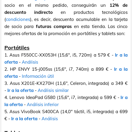
socio en el mismo pedido, conseguirán un
12% de
descuento indirecto
en productos tecnológicos
(
condiciones
), es decir, descuento acumulable en la tarjeta
de socio para
futuras compras
en esta tienda. Las cinco
mejores ofertas de la promoción en portátiles y tablets son:
Portátiles
1. Asus F550CC-XX053H (15,6", i5, 720m) a 579 € -
Ir a la
oferta
-
Análisis
2. HP ENVY 15-j005ss (15,6", i7, 740m) a 899 € -
Ir a la
oferta
-
Información útil
3. Asus X201E-KX270H (11,6", Celeron, integrada) a 349 €
-
Ir a la oferta
-
Análisis similar
4. Lenovo IdeaPad G580 (15,6", i7, integrada) a 599 € -
Ir a
la oferta
-
Análisis inferior
5. Asus VivoBook S400CA (14,0" táctil, i5, integrada) a 699
€ -
Ir a la oferta
-
Análisis