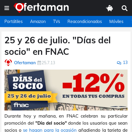
Portátiles
Amazon
TVs
Reacondicionados
Móviles
25 y 26 de julio. "Días del
socio" en FNAC
13
Ofertaman
25.7.13
Durante hoy y mañana, en FNAC celebran su particular
promoción del
"Día del socio"
donde los usuarios que sean
socios o
se hagan para la ocasión
añadiendo la tarjeta de