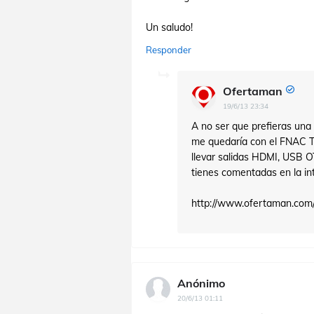
Un saludo!
Responder
Ofertaman
19/6/13 23:34
A no ser que prefieras una
me quedaría con el FNAC Tab
llevar salidas HDMI, USB O
tienes comentadas en la in
http://www.ofertaman.com/
Anónimo
20/6/13 01:11