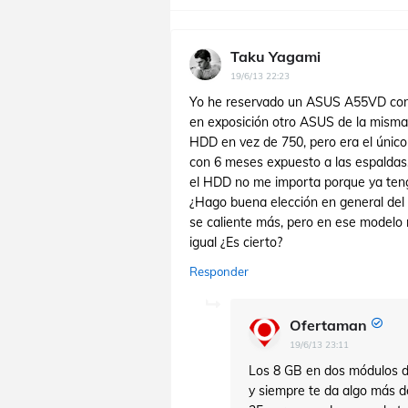
Taku Yagami
19/6/13 22:23
Yo he reservado un ASUS A55VD con 6
en exposición otro ASUS de la misma
HDD en vez de 750, pero era el únic
con 6 meses expuesto a las espaldas.
el HDD no me importa porque ya ten
¿Hago buena elección en general del p
se caliente más, pero en ese modelo
igual ¿Es cierto?
Responder
Ofertaman
19/6/13 23:11
Los 8 GB en dos módulos d
y siempre te da algo más d