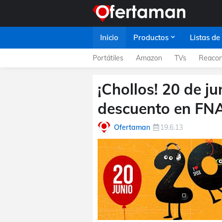
Inicio
Productos
Listas de
Portátiles
Amazon
TVs
Reacon
¡Chollos! 20 de j
descuento en FN
Ofertaman
19.6.13