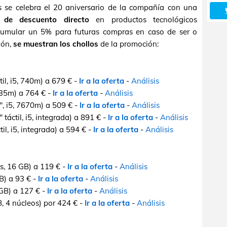
s se celebra el 20 aniversario de la compañía con una
de descuento directo
en productos tecnológicos
umular un 5% para futuras compras en caso de ser o
ión,
se muestran los chollos
de la promoción:
il, i5, 740m) a 679 € -
Ir a la oferta
-
Análisis
635m) a 764 € -
Ir a la oferta
-
Análisis
", i5, 7670m) a 509 € -
Ir a la oferta
-
Análisis
 táctil, i5, integrada) a 891 € -
Ir a la oferta
-
Análisis
l, i5, integrada) a 594 € -
Ir a la oferta
-
Análisis
os, 16 GB) a 119 € -
Ir a la oferta
-
Análisis
GB) a 93 € -
Ir a la oferta
-
Análisis
 GB) a 127 € -
Ir a la oferta
-
Análisis
B, 4 núcleos) por 424 € -
Ir a la oferta
-
Análisis