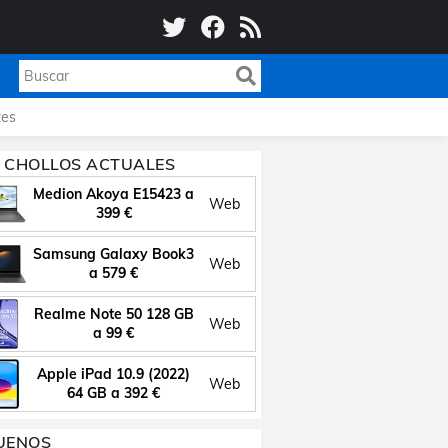
es
 CHOLLOS ACTUALES
Medion Akoya E15423 a
Web
399 €
Samsung Galaxy Book3
Web
a 579 €
Realme Note 50 128 GB
Web
a 99 €
Apple iPad 10.9 (2022)
Web
64 GB a 392 €
UENOS