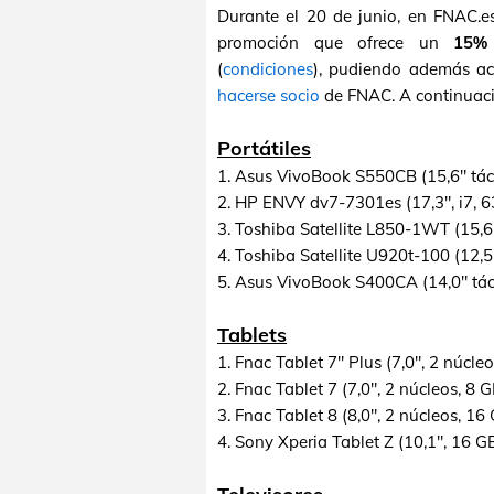
Durante el 20 de junio, en FNAC.e
promoción que ofrece un
15% 
(
condiciones
), pudiendo además ac
hacerse socio
de FNAC. A continuac
Portátiles
1. Asus VivoBook S550CB (15,6" táct
2. HP ENVY dv7-7301es (17,3", i7, 
3. Toshiba Satellite L850-1WT (15,6
4. Toshiba Satellite U920t-100 (12,5"
5. Asus VivoBook S400CA (14,0" tácti
Tablets
1. Fnac Tablet 7" Plus (7,0", 2 núcle
2. Fnac Tablet 7 (7,0", 2 núcleos, 8 
3. Fnac Tablet 8 (8,0", 2 núcleos, 16
4. Sony Xperia Tablet Z (10,1", 16 G