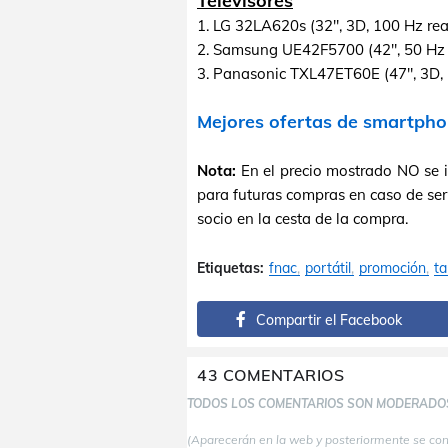
Televisores
1. LG 32LA620s (32", 3D, 100 Hz rea
2. Samsung UE42F5700 (42", 50 Hz 
3. Panasonic TXL47ET60E (47", 3D, 1
Mejores ofertas de smartpho
Nota:
En el precio mostrado NO se 
para futuras compras en caso de ser
socio en la cesta de la compra.
Etiquetas:
fnac
portátil
promoción
ta
Compartir el Facebook
43 COMENTARIOS
TODOS LOS COMENTARIOS SON MODERADO
(Aparecerán en la web y posteriormente se co