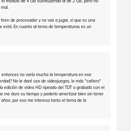
 el módulo de 4 GB sustituyendo al de 2 GB, pero no
 mal.
 tiren de procesador y no vas a jugar, sí que es una
ue está. En cuanto al tema de temperaturas es un
e entonces no varía mucho la temperatura en ese
 ¿verdad? No le daré uso de videojuegos, lo más "cañero"
ía edición de video HD ripeado del TDT o grabado con el
ue me dure su tiempo y poderlo amortizar bien sin tener
 años, por eso me interesa tanto el tema de la