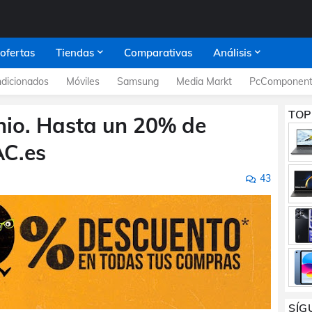
 ofertas
Tiendas
Comparativas
Análisis
dicionados
Móviles
Samsung
Media Markt
PcComponent
TOP
unio. Hasta un 20% de
AC.es
43
SÍG