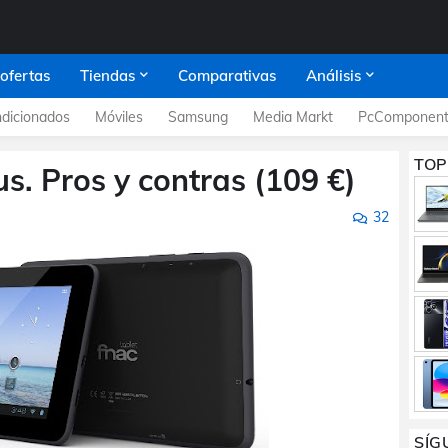
 ofertas
Tiendas
Comparativas
Análisis
dicionados
Móviles
Samsung
Media Markt
PcComponent
TOP
us. Pros y contras (109 €)
32
SÍG