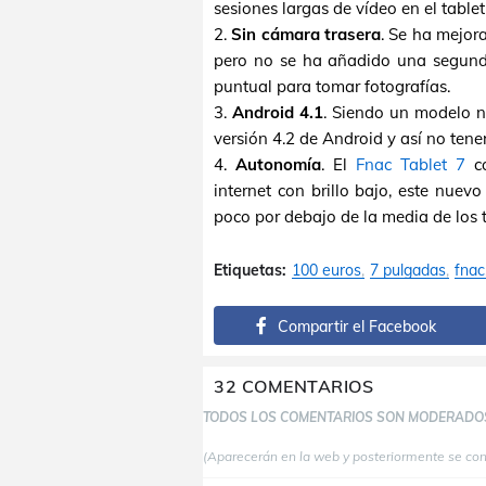
sesiones largas de vídeo en el tablet
2.
Sin cámara trasera
. Se ha mejor
pero no se ha añadido una segund
puntual para tomar fotografías.
3.
Android 4.1
. Siendo un modelo nu
versión 4.2 de Android y así no tene
4.
Autonomía
. El
Fnac Tablet 7
co
internet con brillo bajo, este nue
poco por debajo de la media de los 
Etiquetas:
100 euros
7 pulgadas
fnac
Compartir el Facebook
32 COMENTARIOS
TODOS LOS COMENTARIOS SON MODERADO
(Aparecerán en la web y posteriormente se co