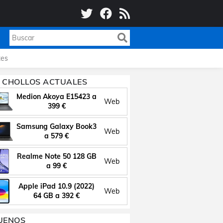
es
 CHOLLOS ACTUALES
Medion Akoya E15423 a
Web
399 €
Samsung Galaxy Book3
Web
a 579 €
Realme Note 50 128 GB
Web
a 99 €
Apple iPad 10.9 (2022)
Web
64 GB a 392 €
UENOS