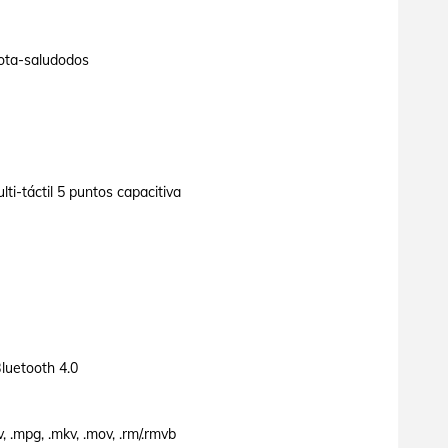
ota-saludodos
ti-táctil 5 puntos capacitiva
Bluetooth 4.0
v, .mpg, .mkv, .mov, .rm/.rmvb