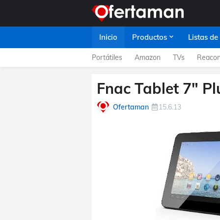
Inicio
Productos
Listas de
Portátiles
Amazon
TVs
Reacon
Fnac Tablet 7" Pl
Ofertaman
15.6.13