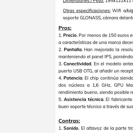
Dimensiones / Peso:
195x122x11 m
Otras especificaciones:
Wifi a/b/g
soporte GLONASS, cámara delante
Pros:
1.
Precio
. Por menos de 150 euros e
a características de una marca decen
2.
Pantalla
. Han mejorado la resolu
manteniendo el panel IPS, poniéndose
3.
Conectividad
. En el modelo ante
puerto USB OTG, al añadir un recep
4.
Potencia
. El chip continúa sie
dos núcleos a 1,6 GHz, GPU Ma
rendimiento bueno, siendo posible re
5.
Asistencia técnica
. El fabrican
buen soporte técnico a través de su
Contras:
1.
Sonido
. El altavoz de la parte t