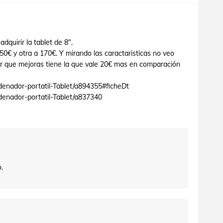
dquirir la tablet de 8".
0€ y otra a 170€. Y mirando las caractaristicas no veo
cir que mejoras tiene la que vale 20€ mas en comparación
denador-portatil-Tablet/a894355#ficheDt
denador-portatil-Tablet/a837340
.