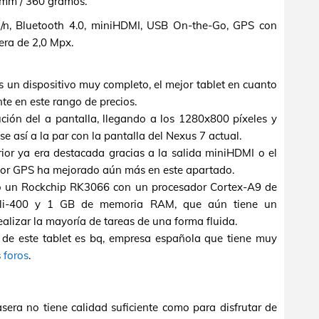
m / 360 gramos.
/n, Bluetooth 4.0, miniHDMI, USB On-the-Go, GPS con
ra de 2,0 Mpx.
s un dispositivo muy completo, el mejor tablet en cuanto
te en este rango de precios.
ción del a pantalla, llegando a los 1280x800 píxeles y
 así a la par con la pantalla del Nexus 7 actual.
rior ya era destacada gracias a la salida miniHDMI o el
tor GPS ha mejorado aún más en este apartado.
ndo un Rockchip RK3066 con un procesador Cortex-A9 de
li-400 y 1 GB de memoria RAM, que aún tiene un
alizar la mayoría de tareas de una forma fluida.
te de este tablet es bq, empresa española que tiene muy
s
foros
.
rasera no tiene calidad suficiente como para disfrutar de