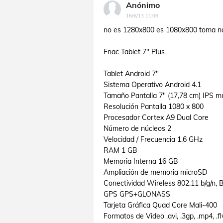
Anónimo
16/6/13 11:06
no es 1280x800 es 1080x800 toma n
Fnac Tablet 7" Plus
Tablet Android 7"
Sistema Operativo Android 4.1
Tamaño Pantalla 7" (17,78 cm) IPS mul
Resolución Pantalla 1080 x 800
Procesador Cortex A9 Dual Core
Número de núcleos 2
Velocidad / Frecuencia 1,6 GHz
RAM 1 GB
Memoria Interna 16 GB
Ampliación de memoria microSD
Conectividad Wireless 802.11 b/g/n, 
GPS GPS+GLONASS
Tarjeta Gráfica Quad Core Mali-400
Formatos de Video .avi, .3gp, .mp4, .fl