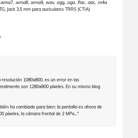
wma7, .wma8, .wma9, .wav, .ogg, .oga, .flac, .aac, .m4a
G, Jack 3,5 mm para auriculares TRRS (CTIA)
h
 resolución 1080x800, es un error en las
 realmente son 1280x800 píxeles. En su mismo blog
ambién ha cambiado para bien: la pantalla es ahora de
0 píxeles, la cámara frontal de 2 MPx..."