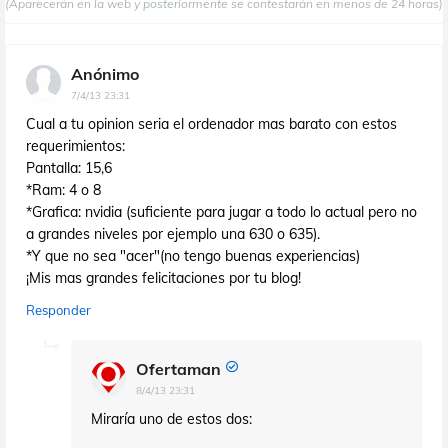
(Aparecerán en la web y posteriormente se contestarán en menos de 24 horas)
Anónimo
7/4/13 23:31
Cual a tu opinion seria el ordenador mas barato con estos
requerimientos:
Pantalla: 15,6
*Ram: 4 o 8
*Grafica: nvidia (suficiente para jugar a todo lo actual pero no
a grandes niveles por ejemplo una 630 o 635).
*Y que no sea "acer"(no tengo buenas experiencias)
¡Mis mas grandes felicitaciones por tu blog!
Responder
Ofertaman
8/4/13 23:31
Miraría uno de estos dos: