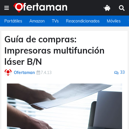
Portátiles
Amazon
TVs
Reacondicionados
Móviles
Guía de compras:
Impresoras multifunción
láser B/N
33
Ofertaman
7.4.13