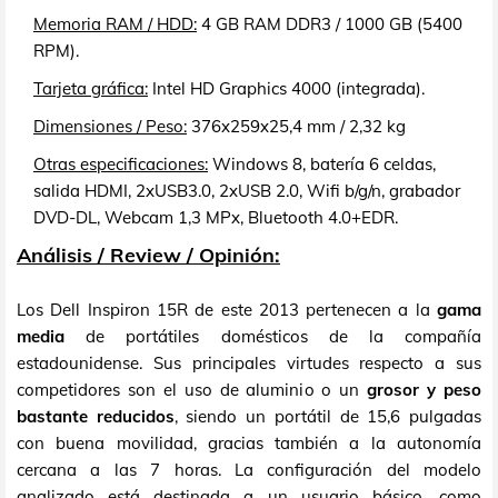
Memoria RAM / HDD:
4 GB RAM DDR3 / 1000 GB (5400
RPM).
Tarjeta gráfica:
Intel HD Graphics 4000 (integrada).
Dimensiones / Peso:
376x259x25,4 mm / 2,32 kg
Otras especificaciones:
Windows 8, batería 6 celdas,
salida HDMI, 2xUSB3.0, 2xUSB 2.0, Wifi b/g/n, grabador
DVD-DL, Webcam 1,3 MPx, Bluetooth 4.0+EDR.
Análisis / Review / Opinión:
Los Dell Inspiron 15R de este 2013 pertenecen a la
gama
media
de portátiles domésticos de la compañía
estadounidense. Sus principales virtudes respecto a sus
competidores son el uso de aluminio o un
grosor y peso
bastante reducidos
, siendo un portátil de 15,6 pulgadas
con buena movilidad, gracias también a la autonomía
cercana a las 7 horas. La configuración del modelo
analizado está destinada a un usuario básico, como