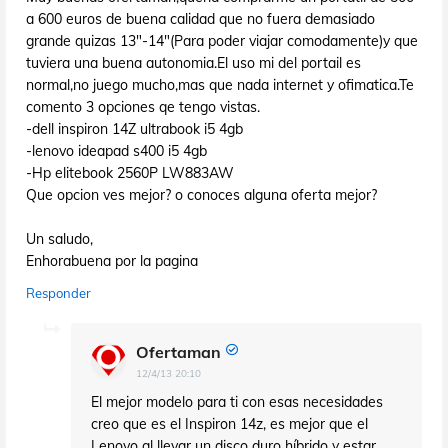
a 600 euros de buena calidad que no fuera demasiado
grande quizas 13"-14"(Para poder viajar comodamente)y que
tuviera una buena autonomia.El uso mi del portail es
normal,no juego mucho,mas que nada internet y ofimatica.Te
comento 3 opciones qe tengo vistas.
-dell inspiron 14Z ultrabook i5 4gb
-lenovo ideapad s400 i5 4gb
-Hp elitebook 2560P LW883AW
Que opcion ves mejor? o conoces alguna oferta mejor?
Un saludo,
Enhorabuena por la pagina
Responder
Ofertaman
12/4/13 20:10
El mejor modelo para ti con esas necesidades
creo que es el Inspiron 14z, es mejor que el
Lenovo al llevar un disco duro híbrido y estar