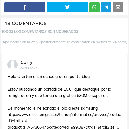
43 COMENTARIOS
TODOS LOS COMENTARIOS SON MODERADOS
(Aparecerán en la web y posteriormente se contestarán en menos de 24 horas)
Carry
9/4/13 09:46
Hola Ofertaman, muchas gracias por tu blog.
Estoy buscando un portátil de 15.6" que destaque por la
refrigeración y que tenga una gráfica 630M o superior.
De momento le he echado el ojo a este samsung:
http://www.elcorteingles.es/tienda/informatica/browse/produc
tDetail.jsp?
productId=A5736647&categoryId=999.087&trail=&trailSize=0