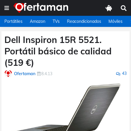
Portátiles
Amazon
TVs
Reacondicionados
Móviles
Dell Inspiron 15R 5521.
Portátil básico de calidad
(519 €)
43
Ofertaman
8.4.13