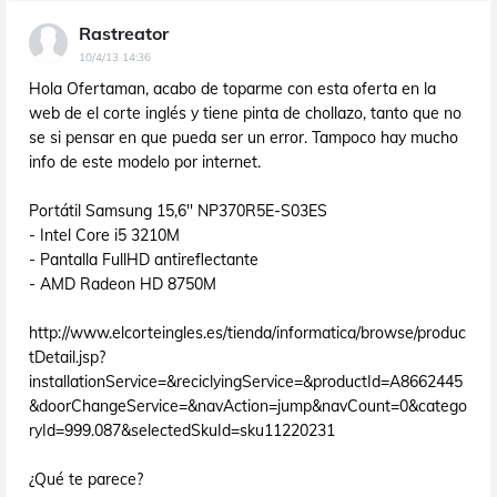
Rastreator
10/4/13 14:36
Hola Ofertaman, acabo de toparme con esta oferta en la
web de el corte inglés y tiene pinta de chollazo, tanto que no
se si pensar en que pueda ser un error. Tampoco hay mucho
info de este modelo por internet.
Portátil Samsung 15,6'' NP370R5E-S03ES
- Intel Core i5 3210M
- Pantalla FullHD antireflectante
- AMD Radeon HD 8750M
http://www.elcorteingles.es/tienda/informatica/browse/produc
tDetail.jsp?
installationService=&reciclyingService=&productId=A8662445
&doorChangeService=&navAction=jump&navCount=0&catego
ryId=999.087&selectedSkuId=sku11220231
¿Qué te parece?