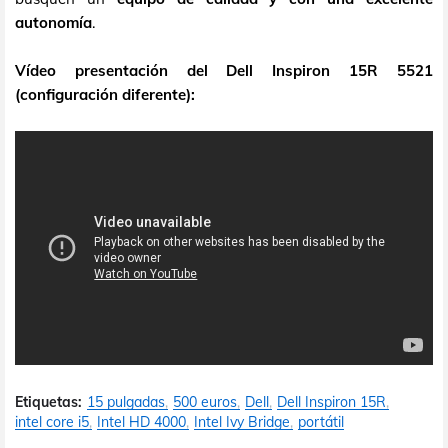
autonomía
.
Vídeo presentación del Dell Inspiron 15R 5521
(configuración diferente):
Etiquetas:
15 pulgadas
500 euros
Dell
Dell Inspiron 15R
intel core i5
Intel HD 4000
Intel Ivy Bridge
portátil