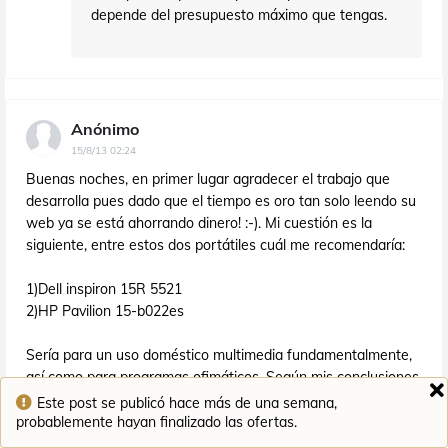
depende del presupuesto máximo que tengas.
Anónimo
15/8/13 02:24
Buenas noches, en primer lugar agradecer el trabajo que
desarrolla pues dado que el tiempo es oro tan solo leendo su
web ya se está ahorrando dinero! :-). Mi cuestión es la
siguiente, entre estos dos portátiles cuál me recomendaría:
1)Dell inspiron 15R 5521
2)HP Pavilion 15-b022es
Sería para un uso doméstico multimedia fundamentalmente,
así como para programas ofimáticos. Según mis conclusiones
en el Dell la duración de la batería es bastante superior, así
Este post se publicó hace más de una semana,
como el procesador que tambien está un pelín por encima del
probablemente hayan finalizado las ofertas.
HP, en cuanto a la gráfica ya me pierdo,y en cuanto a tamaño