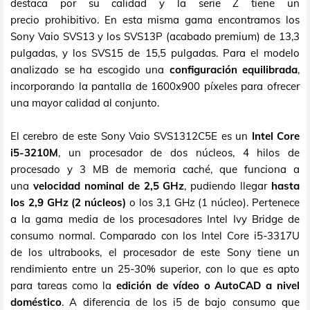
destaca por su calidad y la serie Z tiene un
precio prohibitivo. En esta misma gama encontramos los
Sony Vaio SVS13 y los SVS13P (acabado premium) de 13,3
pulgadas, y los SVS15 de 15,5 pulgadas. Para el modelo
analizado se ha escogido una
configuración equilibrada
,
incorporando la pantalla de 1600x900 píxeles para ofrecer
una mayor calidad al conjunto.
El cerebro de este Sony Vaio SVS1312C5E es un
Intel Core
i5-3210M
, un procesador de dos núcleos, 4 hilos de
procesado y 3 MB de memoria caché, que funciona a
una
velocidad nominal de 2,5 GHz
, pudiendo llegar
hasta
los 2,9 GHz (2 núcleos)
o los 3,1 GHz (1 núcleo). Pertenece
a la gama media de los procesadores Intel Ivy Bridge de
consumo normal. Comparado con los Intel Core i5-3317U
de los ultrabooks, el procesador de este Sony tiene un
rendimiento entre un 25-30% superior, con lo que es apto
para tareas como la
edición de vídeo o AutoCAD a nivel
doméstico
. A diferencia de los i5 de bajo consumo que