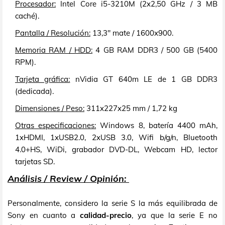
Procesador:
Intel Core i5-3210M (2x2,50 GHz / 3 MB
caché).
Pantalla / Resolución:
13,3" mate / 1600x900.
Memoria RAM / HDD:
4 GB RAM DDR3 / 500 GB (5400
RPM).
Tarjeta gráfica:
nVidia GT 640m LE de 1 GB DDR3
(dedicada).
Dimensiones / Peso:
311x227x25 mm / 1,72 kg
Otras especificaciones:
Windows 8, batería 4400 mAh,
1xHDMI, 1xUSB2.0, 2xUSB 3.0, Wifi b/g/n, Bluetooth
4.0+HS, WiDi, grabador DVD-DL, Webcam HD, lector
tarjetas SD.
Análisis / Review / Opinión:
Personalmente, considero la serie S la más equilibrada de
Sony en cuanto a
calidad-precio
, ya que la serie E no