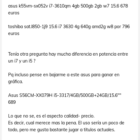
asus k55vm-sx052v i7-3610qm 4gb 500gb 2gb w7 15.6 678
euros
toshiba sat.l850-1j9 15.6 i7 3630 4g 640g amd2g w8 por 796
euros
Tenía otra pregunta hay mucha diferencia en potencia entre
un i7 y un i5 ?
Pq incluso pense en bajarme a este asus para ganar en
gráfica.
Asus S56CM-XX079H i5-3317/4GB/500GB+24GB/15.6""
689
Lo que no se, es el aspecto calidad- precio.
Es decir, cual merece mas la pena. El uso sería un poco de
todo, pero me gusta bastante jugar a titulos actuales.