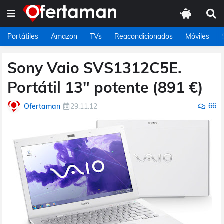
Portátiles
Amazon
TVs
Reacondicionados
Móviles
Sony Vaio SVS1312C5E.
Portátil 13" potente (891 €)
66
Ofertaman
29.11.12