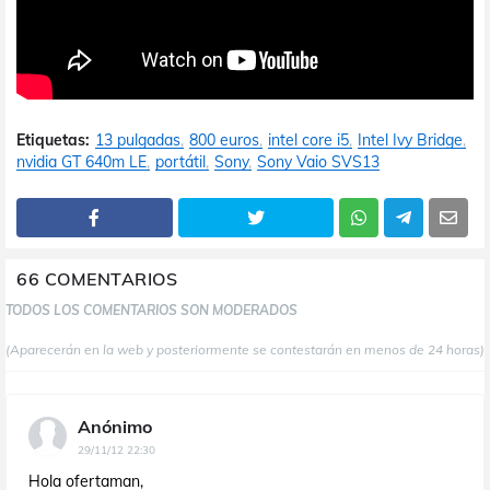
Etiquetas:
13 pulgadas
800 euros
intel core i5
Intel Ivy Bridge
nvidia GT 640m LE
portátil
Sony
Sony Vaio SVS13
66 COMENTARIOS
TODOS LOS COMENTARIOS SON MODERADOS
(Aparecerán en la web y posteriormente se contestarán en menos de 24 horas)
Anónimo
29/11/12 22:30
Hola ofertaman,