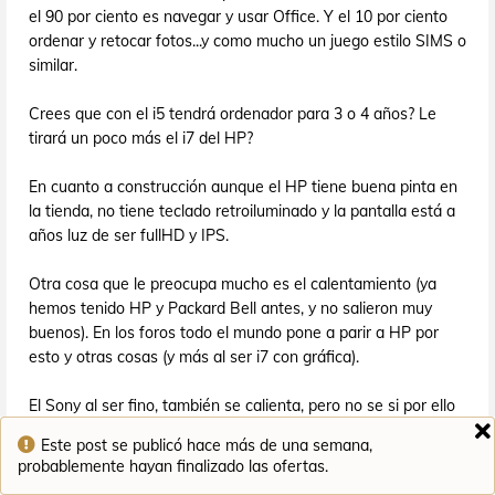
el 90 por ciento es navegar y usar Office. Y el 10 por ciento
ordenar y retocar fotos...y como mucho un juego estilo SIMS o
similar.
Crees que con el i5 tendrá ordenador para 3 o 4 años? Le
tirará un poco más el i7 del HP?
En cuanto a construcción aunque el HP tiene buena pinta en
la tienda, no tiene teclado retroiluminado y la pantalla está a
años luz de ser fullHD y IPS.
Otra cosa que le preocupa mucho es el calentamiento (ya
hemos tenido HP y Packard Bell antes, y no salieron muy
buenos). En los foros todo el mundo pone a parir a HP por
esto y otras cosas (y más al ser i7 con gráfica).
El Sony al ser fino, también se calienta, pero no se si por ello
se va a estropear y ponerse en modo "secador de pelo".
Este post se publicó hace más de una semana,
probablemente hayan finalizado las ofertas.
Se que son 2 opciones distintas...