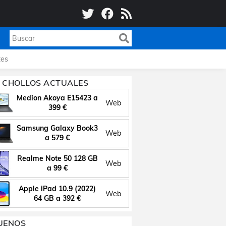
es
 CHOLLOS ACTUALES
Medion Akoya E15423 a
Web
399 €
Samsung Galaxy Book3
Web
a 579 €
Realme Note 50 128 GB
Web
a 99 €
Apple iPad 10.9 (2022)
Web
64 GB a 392 €
UENOS