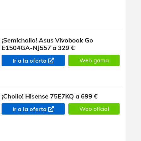
¡Semichollo! Asus Vivobook Go
E1504GA-NJ557 a 329 €
Web gama
Ir a la oferta
¡Chollo! Hisense 75E7KQ a 699 €
Web oficial
Ir a la oferta