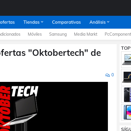
 ofertas
Tiendas
Comparativas
Análisis
dicionados
Móviles
Samsung
Media Markt
PcComponent
TOP
ofertas "Oktobertech" de
0
SÍG