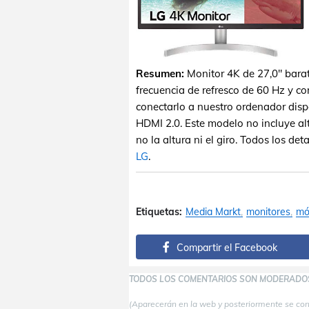
Resumen:
Monitor 4K de 27,0" bara
frecuencia de refresco de 60 Hz y c
conectarlo a nuestro ordenador dis
HDMI 2.0. Este modelo no incluye alt
no la altura ni el giro. Todos los de
LG
.
Etiquetas:
Media Markt
monitores
mó
Compartir el Facebook
TODOS LOS COMENTARIOS SON MODERADO
(Aparecerán en la web y posteriormente se co