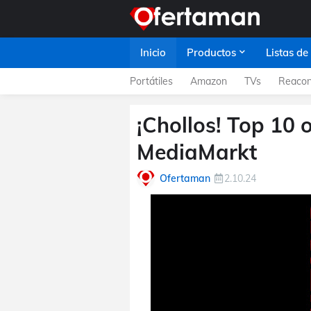
Inicio
Productos
Listas de
Portátiles
Amazon
TVs
Reacon
¡Chollos! Top 10 
MediaMarkt
Ofertaman
2.10.24