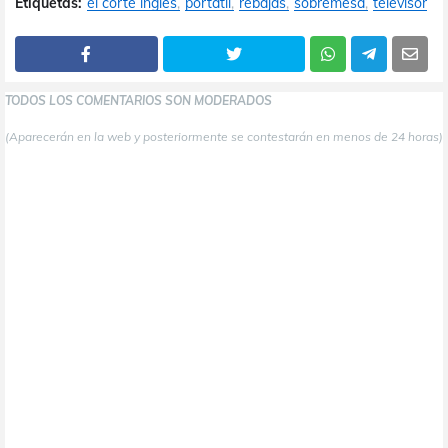
Etiquetas:
el corte inglés
portátil
rebajas
sobremesa
televisor
TODOS LOS COMENTARIOS SON MODERADOS
(Aparecerán en la web y posteriormente se contestarán en menos de 24 horas)