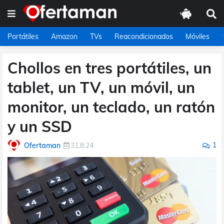
Portátiles
Amazon
TVs
Reacondicionados
Móviles
Chollos en tres portátiles, un
tablet, un TV, un móvil, un
monitor, un teclado, un ratón
y un SSD
1
Ofertaman
31.8.24