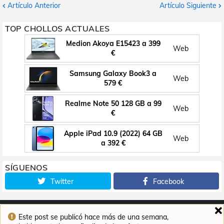
Artículo Anterior
Artículo Siguiente
TOP CHOLLOS ACTUALES
Medion Akoya E15423 a 399
Web
€
Samsung Galaxy Book3 a
Web
579 €
Realme Note 50 128 GB a 99
Web
€
Apple iPad 10.9 (2022) 64 GB
Web
a 392 €
SÍGUENOS
Twitter
Facebook
Este post se publicó hace más de una semana,
Inicio
Contacto
Aviso legal
Política de cookies