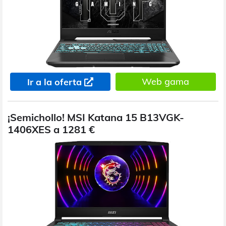
Web gama
Ir a la oferta
¡Semichollo! MSI Katana 15 B13VGK-
1406XES a 1281 €