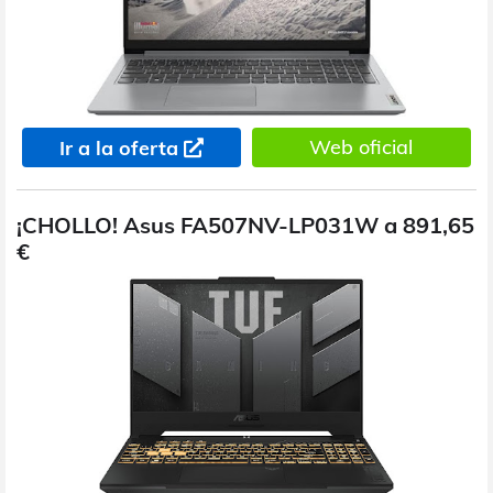
Web oficial
Ir a la oferta
¡CHOLLO! Asus FA507NV-LP031W a 891,65
€