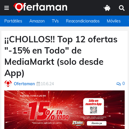
Portátiles
Amazon
TVs
Reacondicionados
Móviles
¡¡CHOLLOS!! Top 12 ofertas
"-15% en Todo" de
MediaMarkt (solo desde
App)
0
Ofertaman
10.6.24