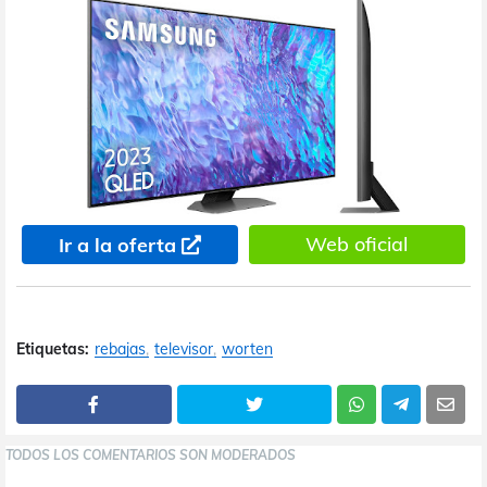
Web oficial
Ir a la oferta
Etiquetas:
rebajas
televisor
worten
TODOS LOS COMENTARIOS SON MODERADOS