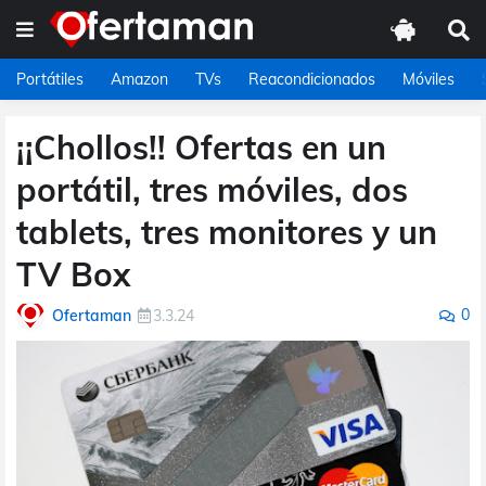
Portátiles
Amazon
TVs
Reacondicionados
Móviles
¡¡Chollos!! Ofertas en un
portátil, tres móviles, dos
tablets, tres monitores y un
TV Box
0
Ofertaman
3.3.24