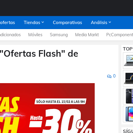
 ofertas
Tiendas
Comparativas
Análisis
dicionados
Móviles
Samsung
Media Markt
PcComponent
TOP
 "Ofertas Flash" de
0
SÍG