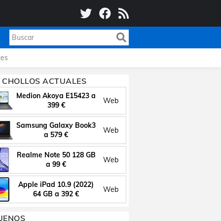
es
 CHOLLOS ACTUALES
Medion Akoya E15423 a
Web
399 €
Samsung Galaxy Book3
Web
a 579 €
Realme Note 50 128 GB
Web
a 99 €
Apple iPad 10.9 (2022)
Web
64 GB a 392 €
UENOS