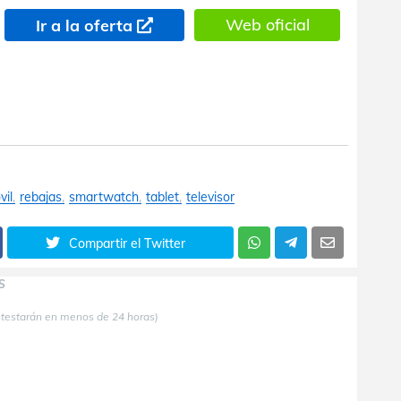
Web oficial
Ir a la oferta
vil
rebajas
smartwatch
tablet
televisor
Compartir el Twitter
S
ntestarán en menos de 24 horas)