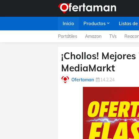
Inicio
Productos
Listas de
Portátiles
Amazon
TVs
Reacon
¡Chollos! Mejores
MediaMarkt
Ofertaman
14.2.24