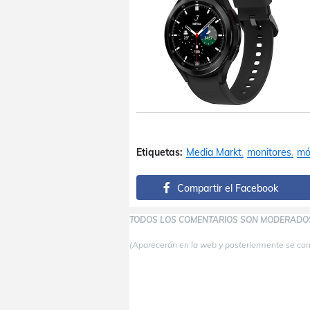
Etiquetas:
Media Markt
monitores
mó
Compartir el Facebook
TODOS LOS COMENTARIOS SON MODERADO
(Aparecerán en la web y posteriormente se co