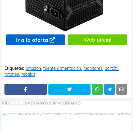
Web oficial
Ir a la oferta
Etiquetas:
amazon
fuente alimentación
monitores
portátil
ratones
rebajas
TODOS LOS COMENTARIOS SON MODERADOS
(Aparecerán en la web y posteriormente se contestarán en menos de 24 horas)