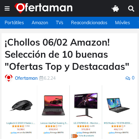
Portátiles
Amazon
TVs
Reacondicionados
Móviles
¡Chollos 06/02 Amazon!
Selección de 10 buenas
"Ofertas Top y Destacadas"
0
Ofertaman
6.2.24