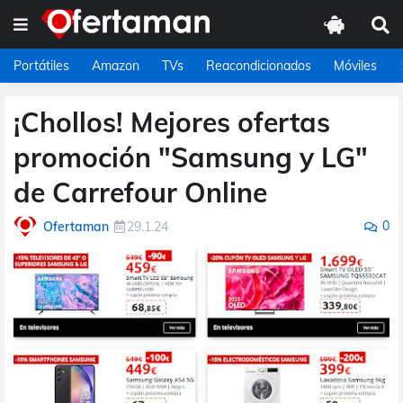
Portátiles
Amazon
TVs
Reacondicionados
Móviles
¡Chollos! Mejores ofertas
promoción "Samsung y LG"
de Carrefour Online
0
Ofertaman
29.1.24