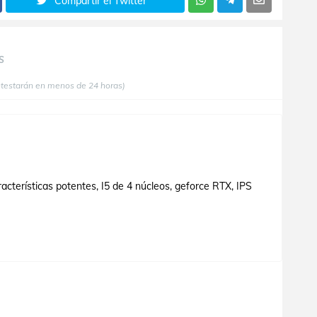
Compartir el Twitter
S
ntestarán en menos de 24 horas)
acterísticas potentes, I5 de 4 núcleos, geforce RTX, IPS