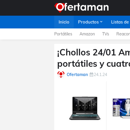
Inicio
Productos
Listas de
Portátiles
Amazon
TVs
Reacon
¡Chollos 24/01 Am
portátiles y cuat
Ofertaman
24.1.24