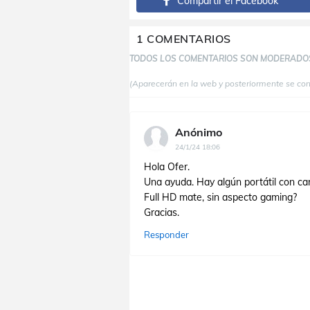
Compartir el Facebook
1 COMENTARIOS
TODOS LOS COMENTARIOS SON MODERADO
(Aparecerán en la web y posteriormente se co
Anónimo
24/1/24 18:06
Hola Ofer.
Una ayuda. Hay algún portátil con car
Full HD mate, sin aspecto gaming?
Gracias.
Responder