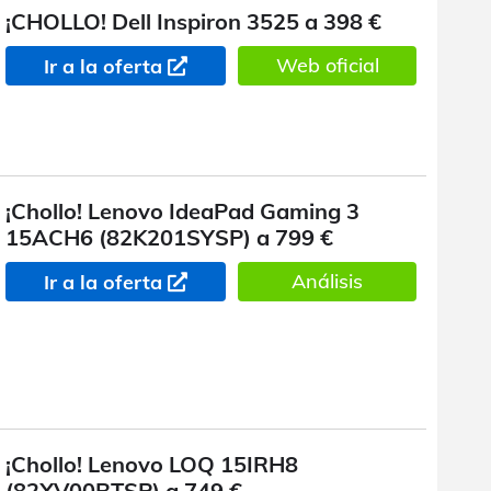
¡CHOLLO! Dell Inspiron 3525 a 398 €
Web oficial
Ir a la oferta
¡Chollo! Lenovo IdeaPad Gaming 3
15ACH6 (82K201SYSP) a 799 €
Análisis
Ir a la oferta
¡Chollo! Lenovo LOQ 15IRH8
(82XV00BTSP) a 749 €