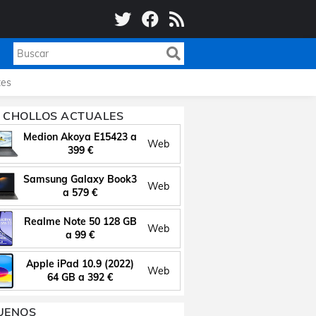
es
 CHOLLOS ACTUALES
Medion Akoya E15423 a
Web
399 €
Samsung Galaxy Book3
Web
a 579 €
Realme Note 50 128 GB
Web
a 99 €
Apple iPad 10.9 (2022)
Web
64 GB a 392 €
UENOS