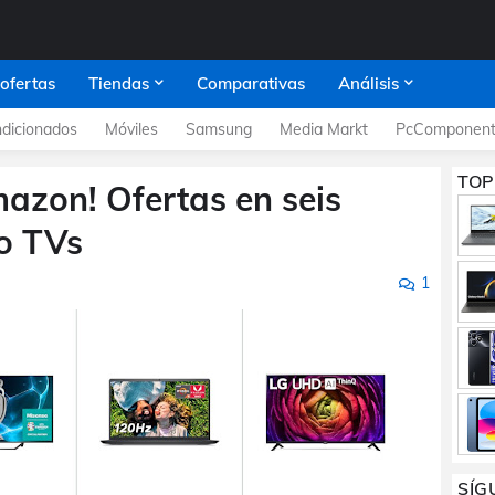
 ofertas
Tiendas
Comparativas
Análisis
dicionados
Móviles
Samsung
Media Markt
PcComponent
TOP
azon! Ofertas en seis
ro TVs
1
SÍG