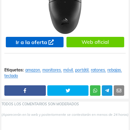
Web oficial
Ir a la oferta
Etiquetas:
amazon
monitores
móvil
portátil
ratones
rebajas
teclado
TODOS LOS COMENTARIOS SON MODERADOS
(Aparecerán en la web y posteriormente se contestarán en menos de 24 horas)