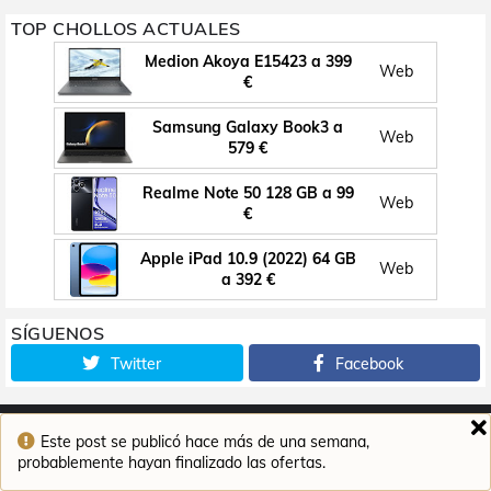
TOP CHOLLOS ACTUALES
Medion Akoya E15423 a 399
Web
€
Samsung Galaxy Book3 a
Web
579 €
Realme Note 50 128 GB a 99
Web
€
Apple iPad 10.9 (2022) 64 GB
Web
a 392 €
SÍGUENOS
Twitter
Facebook
Este post se publicó hace más de una semana,
Inicio
Contacto
Aviso legal
Política de cookies
probablemente hayan finalizado las ofertas.