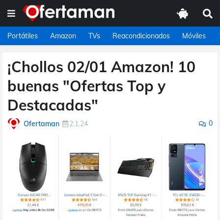
Portátiles
Amazon
TVs
Reacondicionados
Móviles
¡Chollos 02/01 Amazon! 10
buenas "Ofertas Top y
Destacadas"
0
Ofertaman
2.1.24