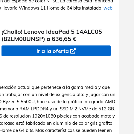
n del espacio de color NTSC. La carcasa está fabricada
elo llevaría Windows 11 Home de 64 bits instalado.
web
¡Chollo! Lenovo IdeaPad 5 14ALC05
(82LM00UNSP) a 636,65 €
Ir a la oferta
eneración actual que pertenece a la gama media y que
n trabajar con un nivel de exigencia alto y jugar con un
D Ryzen 5 5500U, hace uso de la gráfica integrada AMD
e memoria RAM LPDDR4 y un SSD M.2 NVMe de 512 GB.
PS de resolución 1920x1080 píxeles con acabado mate y
arcasa está fabricada en aluminio de color gris grafito.
ome de 64 bits. Más características se pueden leer en