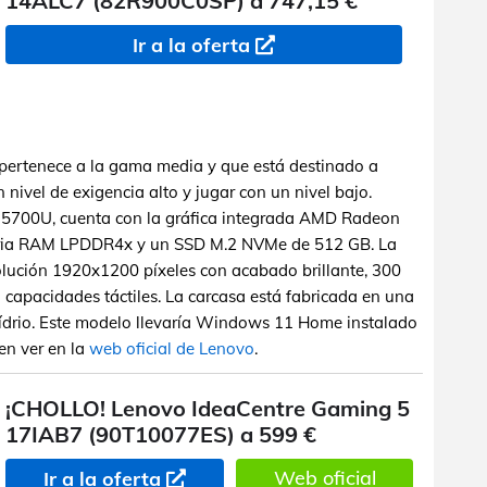
14ALC7 (82R900C0SP) a 747,15 €
Ir a la oferta
 pertenece a la gama media y que está destinado a
 nivel de exigencia alto y jugar con un nivel bajo.
5700U, cuenta con la gráfica integrada AMD Radeon
ria RAM LPDDR4x y un SSD M.2 NVMe de 512 GB. La
olución 1920x1200 píxeles con acabado brillante, 300
on capacidades táctiles. La carcasa está fabricada en una
vídrio. Este modelo llevaría Windows 11 Home instalado
den ver en la
web oficial de Lenovo
.
¡CHOLLO! Lenovo IdeaCentre Gaming 5
17IAB7 (90T10077ES) a 599 €
Web oficial
Ir a la oferta