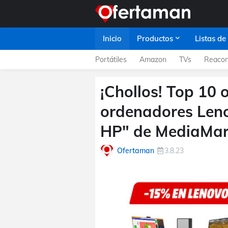
Inicio
Productos
Listas de
Portátiles
Amazon
TVs
Reacon
¡Chollos! Top 10 
ordenadores Leno
HP" de MediaMar
Ofertaman
3.8.23