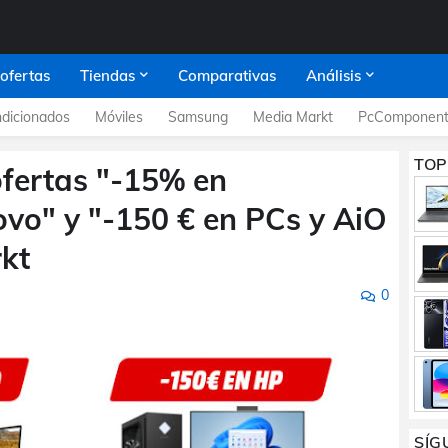
 ofertas
Tiendas
Comparativas
Análisis
dicionados
Móviles
Samsung
Media Markt
PcComponent
TOP
ofertas "-15% en
vo" y "-150 € en PCs y AiO
kt
0
SÍG