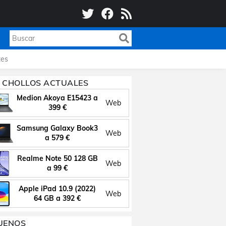
es
 CHOLLOS ACTUALES
Medion Akoya E15423 a
Web
399 €
Samsung Galaxy Book3
Web
a 579 €
Realme Note 50 128 GB
Web
a 99 €
Apple iPad 10.9 (2022)
Web
64 GB a 392 €
UENOS