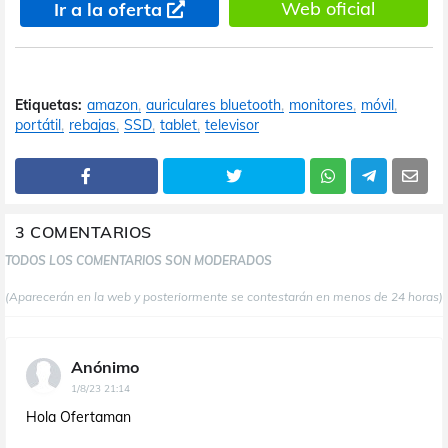
Web oficial
Ir a la oferta
Etiquetas:
amazon
auriculares bluetooth
monitores
móvil
portátil
rebajas
SSD
tablet
televisor
3 COMENTARIOS
TODOS LOS COMENTARIOS SON MODERADOS
(Aparecerán en la web y posteriormente se contestarán en menos de 24 horas)
Anónimo
1/8/23 21:14
Hola Ofertaman