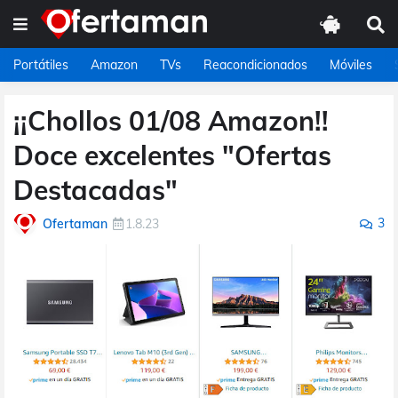
Portátiles
Amazon
TVs
Reacondicionados
Móviles
¡¡Chollos 01/08 Amazon!!
Doce excelentes "Ofertas
Destacadas"
3
Ofertaman
1.8.23