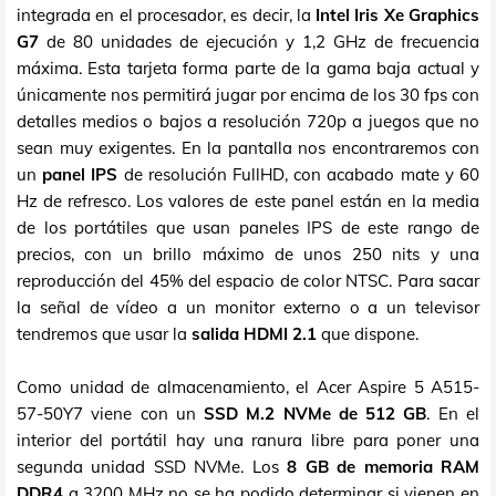
integrada en el procesador, es decir, la
Intel Iris Xe Graphics
G7
de 80 unidades de ejecución y 1,2 GHz de frecuencia
máxima. Esta tarjeta forma parte de la gama baja actual y
únicamente nos permitirá jugar por encima de los 30 fps con
detalles medios o bajos a resolución 720p a juegos que no
sean muy exigentes. En la pantalla nos encontraremos con
un
panel IPS
de resolución FullHD, con acabado mate y 60
Hz de refresco. Los valores de este panel están en la media
de los portátiles que usan paneles IPS de este rango de
precios, con un brillo máximo de unos 250 nits y una
reproducción del 45% del espacio de color NTSC. Para sacar
la señal de vídeo a un monitor externo o a un televisor
tendremos que usar la
salida HDMI 2.1
que dispone.
Como unidad de almacenamiento, el Acer Aspire 5 A515-
57-50Y7 viene con un
SSD M.2 NVMe de 512 GB
. En el
interior del portátil hay una ranura libre para poner una
segunda unidad SSD NVMe. Los
8 GB de memoria RAM
DDR4
a 3200 MHz no se ha podido determinar si vienen en