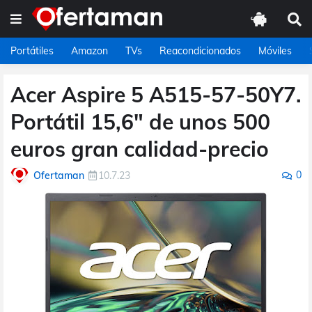
Portátiles
Amazon
TVs
Reacondicionados
Móviles
Acer Aspire 5 A515-57-50Y7.
Portátil 15,6" de unos 500
euros gran calidad-precio
0
Ofertaman
10.7.23