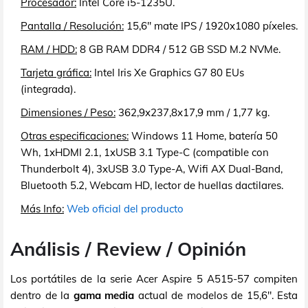
Procesador:
Intel Core i5-1235U.
Pantalla / Resolución:
15,6" mate IPS / 1920x1080 píxeles.
RAM / HDD:
8 GB RAM DDR4 / 512 GB SSD M.2 NVMe.
Tarjeta gráfica:
Intel Iris Xe Graphics G7 80 EUs
(integrada).
Dimensiones / Peso:
362,9x237,8x17,9 mm / 1,77 kg.
Otras especificaciones:
Windows 11 Home, batería 50
Wh, 1xHDMI 2.1, 1xUSB 3.1 Type-C (compatible con
Thunderbolt 4), 3xUSB 3.0 Type-A, Wifi AX Dual-Band,
Bluetooth 5.2, Webcam HD, lector de huellas dactilares.
Más Info:
Web oficial del producto
Análisis / Review / Opinión
Los portátiles de la serie Acer Aspire 5 A515-57 compiten
dentro de la
gama media
actual de modelos de 15,6". Esta