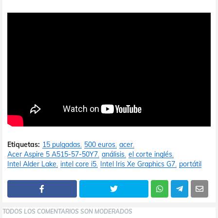
Etiquetas:
15 pulgadas
500 euros
acer
Acer Aspire 5 A515-57-50Y7
análisis
el corte inglés
Intel Alder Lake
intel core i5
Intel Iris Xe Graphics G7
portátil
TODOS LOS COMENTARIOS SON MODERADOS