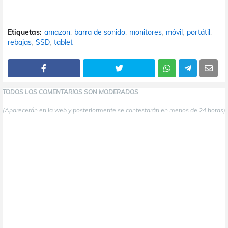
Etiquetas:
amazon
barra de sonido
monitores
móvil
portátil
rebajas
SSD
tablet
TODOS LOS COMENTARIOS SON MODERADOS
(Aparecerán en la web y posteriormente se contestarán en menos de 24 horas)