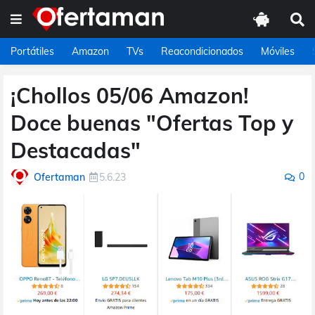
Portátiles
Amazon
TVs
Reacondicionados
Móviles
¡Chollos 05/06 Amazon!
Doce buenas "Ofertas Top y
Destacadas"
0
Ofertaman
5.6.23