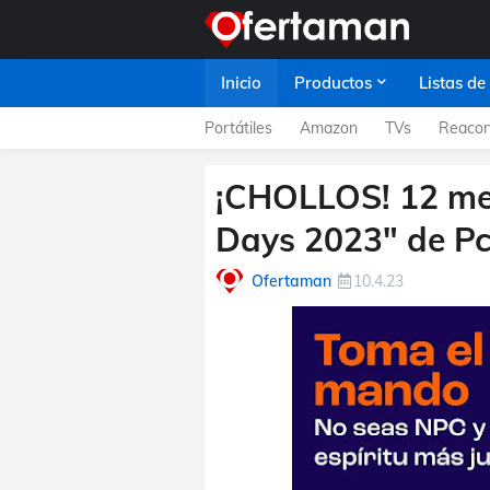
Inicio
Productos
Listas de
Portátiles
Amazon
TVs
Reacon
¡CHOLLOS! 12 me
Days 2023" de P
Ofertaman
10.4.23