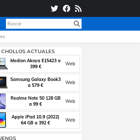
es
 CHOLLOS ACTUALES
Medion Akoya E15423 a
Web
399 €
Samsung Galaxy Book3
Web
a 579 €
Realme Note 50 128 GB
Web
a 99 €
Apple iPad 10.9 (2022)
Web
64 GB a 392 €
UENOS