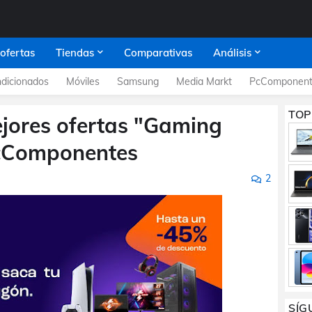
 ofertas
Tiendas
Comparativas
Análisis
dicionados
Móviles
Samsung
Media Markt
PcComponent
TOP
jores ofertas "Gaming
cComponentes
2
SÍG