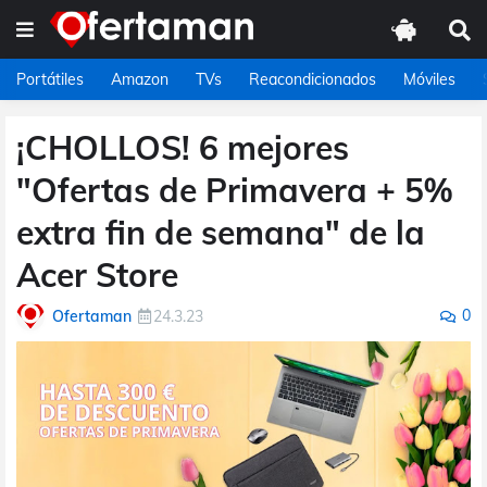
Portátiles
Amazon
TVs
Reacondicionados
Móviles
¡CHOLLOS! 6 mejores
"Ofertas de Primavera + 5%
extra fin de semana" de la
Acer Store
0
Ofertaman
24.3.23