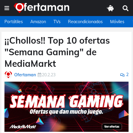
Portátiles
Amazon
TVs
Reacondicionados
Móviles
¡¡Chollos!! Top 10 ofertas
"Semana Gaming" de
MediaMarkt
2
Ofertaman
20.2.23