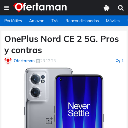
Portátiles
Amazon
TVs
Reacondicionados
Móviles
OnePlus Nord CE 2 5G. Pros
y contras
1
Ofertaman
23.12.23