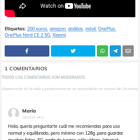
Etiquetas:
200 euros
amazon
análisis
móvil
OnePlus
OnePlus Nord CE 2 5G
Xiaomi
1 COMENTARIOS
TODOS LOS COMENTARIOS SON MODERADOS
(Aparecerán en la web y posteriormente se contestarán en menos de 24 horas)
María
14/12/23 18:11
Hola, quería preguntarte cuál me recomiendas para uso
normal y equilibrado, pero mínimo con 128g ,para guardar